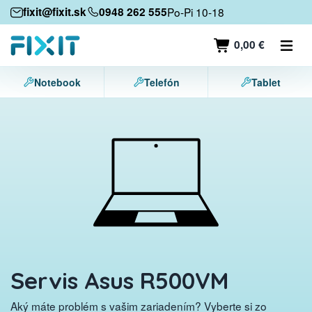
Mobilné zariadenia
fixit@fixit.sk
0948 262 555
Po-Pi 10-18
Mobilné telefóny
0,00 €
Tablety
Notebook
Telefón
Tablet
Notebooky
Herné konzoly
Príslušenstvo
Kontakt
Servis Asus R500VM
Aký máte problém s vašim zariadením? Vyberte si zo