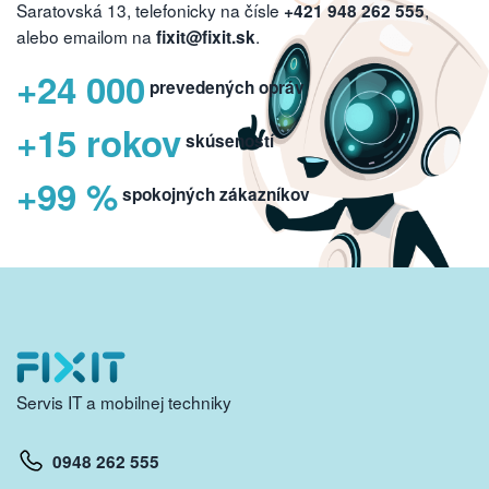
Saratovská 13, telefonicky na čísle
,
+421 948 262 555
alebo emailom na
.
fixit@fixit.sk
+24 000
prevedených opráv
+15 rokov
skúseností
+99 %
spokojných zákazníkov
Servis IT a mobilnej techniky
0948 262 555