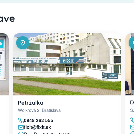
lave
D
Petržalka
Sa
Wolkrova 2, Bratislava
0948 262 555
fixit@fixit.sk