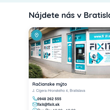
Nájdete nás v Bratis
Račianske mýto
J. Cígera-Hronského 4, Bratislava
0948 262 555
fixit@fixit.sk
Pon-Pia: 10:00 - 18:00