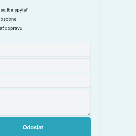
sa iba spýtať
 osobne
ať dopravu
Odoslať