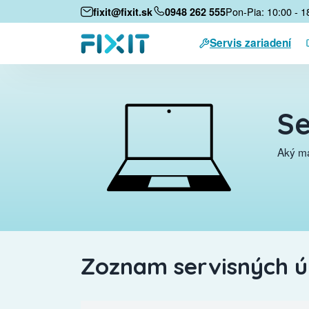
Pon-Pia: 10:00 - 1
fixit@fixit.sk
0948 262 555
Servis zariadení
Se
Aký má
Zoznam servisných 