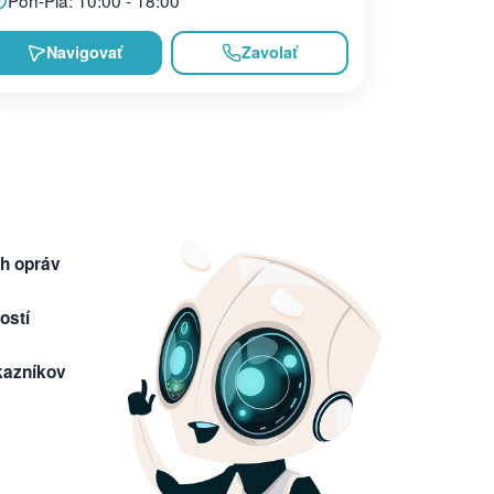
Navigovať
Zavolať
h opráv
ostí
kazníkov