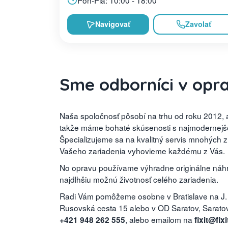
Navigovať
Zavolať
Sme odborníci v opr
Naša spoločnosť pôsobí na trhu od roku 2012, a
takže máme bohaté skúsenosti s najmodernejšou
Špecializujeme sa na kvalitný servis mnohých 
Vašeho zariadenia vyhovieme každému z Vás.
No opravu používame výhradne originálne náhra
najdlhšiu možnú životnosť celého zariadenia.
Radi Vám pomôžeme osobne v Bratislave na J.
Rusovská cesta 15 alebo v OD Saratov, Saratovs
, alebo emailom na
+421 948 262 555
fixit@fixi