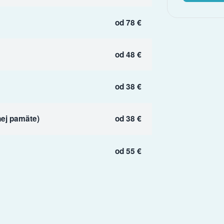
od 78 €
od 48 €
od 38 €
ej pamäte)
od 38 €
od 55 €