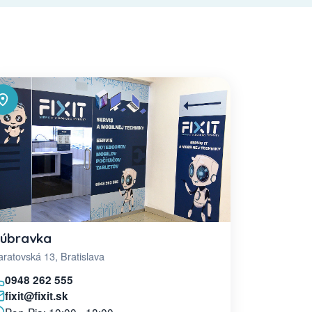
úbravka
ratovská 13, Bratislava
0948 262 555
fixit@fixit.sk
Pon-Pia: 10:00 - 18:00