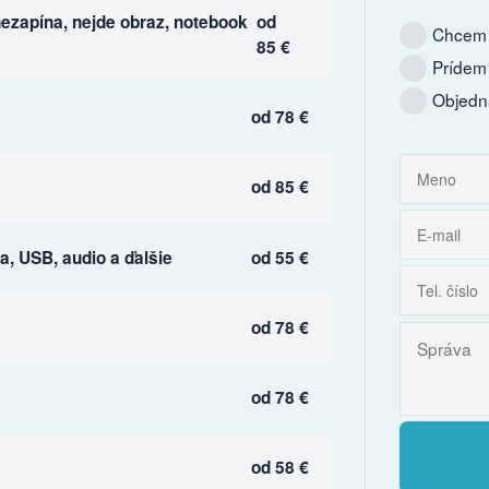
ezapína, nejde obraz, notebook
od
Chcem 
85 €
Prídem
Objedn
od 78 €
od 85 €
, USB, audio a ďalšie
od 55 €
od 78 €
od 78 €
od 58 €