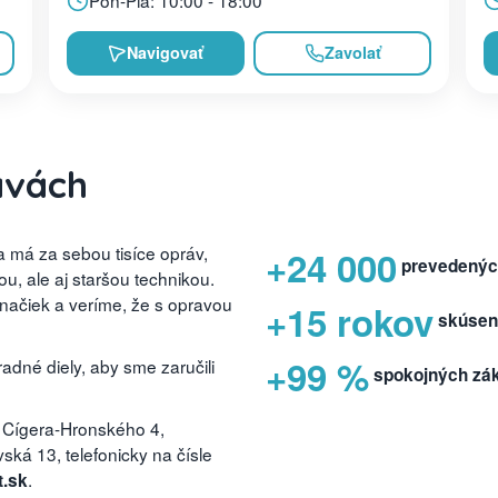
Pon-Pia: 10:00 - 18:00
Navigovať
Zavolať
avách
 má za sebou tisíce opráv,
+24 000
prevedenýc
, ale aj staršou technikou.
značiek a veríme, že s opravou
+15 rokov
skúsen
+99 %
dné diely, aby sme zaručili
spokojných zá
 Cígera-Hronského 4,
ká 13, telefonicky na čísle
.
t.sk