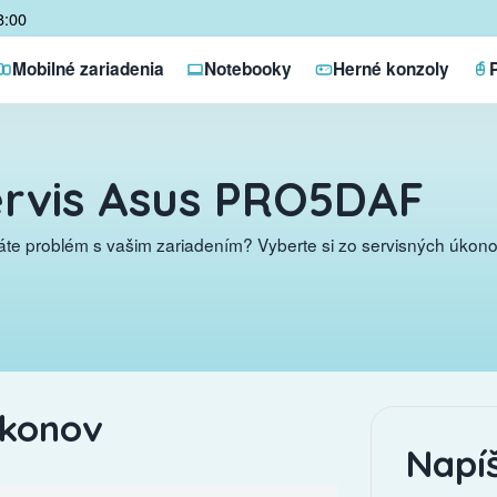
8:00
Mobilné zariadenia
Notebooky
Herné konzoly
rvis Asus PRO5DAF
te problém s vašim zariadením? Vyberte si zo servisných úkonov
úkonov
Napí