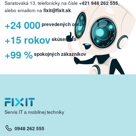
Saratovská 13, telefonicky na čísle
,
+421 948 262 555
alebo emailom na
.
fixit@fixit.sk
+24 000
prevedených opráv
+15 rokov
skúseností
+99 %
spokojných zákazníkov
Servis IT a mobilnej techniky
0948 262 555