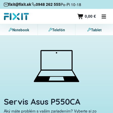
Mobilné zariadenia
fixit@fixit.sk
0948 262 555
Po-Pi 10-18
Mobilné telefóny
0,00 €
Tablety
Notebook
Telefón
Tablet
Notebooky
Herné konzoly
Príslušenstvo
Kontakt
Servis Asus P550CA
Aký máte problém s vašim zariadením? Vyberte si zo