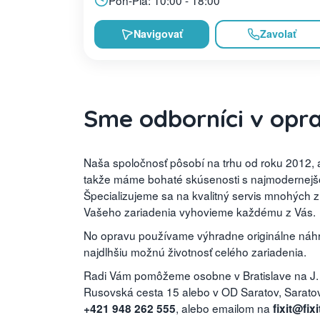
Navigovať
Zavolať
Sme odborníci v opr
Naša spoločnosť pôsobí na trhu od roku 2012, a
takže máme bohaté skúsenosti s najmodernejšou
Špecializujeme sa na kvalitný servis mnohých 
Vašeho zariadenia vyhovieme každému z Vás.
No opravu používame výhradne originálne náhra
najdlhšiu možnú životnosť celého zariadenia.
Radi Vám pomôžeme osobne v Bratislave na J.
Rusovská cesta 15 alebo v OD Saratov, Saratovs
, alebo emailom na
+421 948 262 555
fixit@fixi