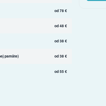
od 78 €
od 48 €
od 38 €
ej pamäte)
od 38 €
od 55 €