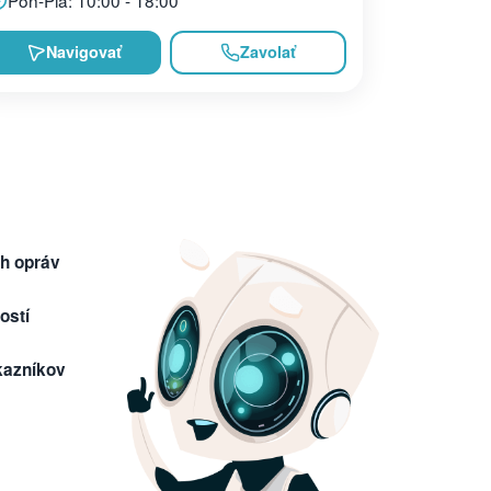
Navigovať
Zavolať
h opráv
ostí
kazníkov