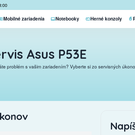
8:00
Mobilné zariadenia
Notebooky
Herné konzoly
rvis Asus P53E
te problém s vašim zariadením? Vyberte si zo servisných úkonov
úkonov
Napí