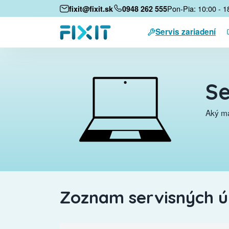
Pon-Pia: 10:00 - 1
fixit@fixit.sk
0948 262 555
Servis zariadení
Se
Aký má
Zoznam servisných 