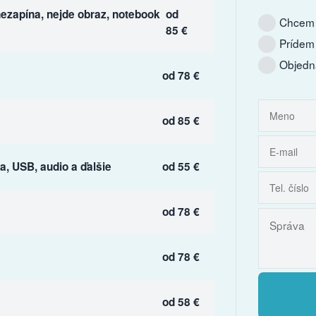
ezapína, nejde obraz, notebook
od
Chcem 
85 €
Prídem
Objedn
od 78 €
od 85 €
, USB, audio a ďalšie
od 55 €
od 78 €
od 78 €
od 58 €