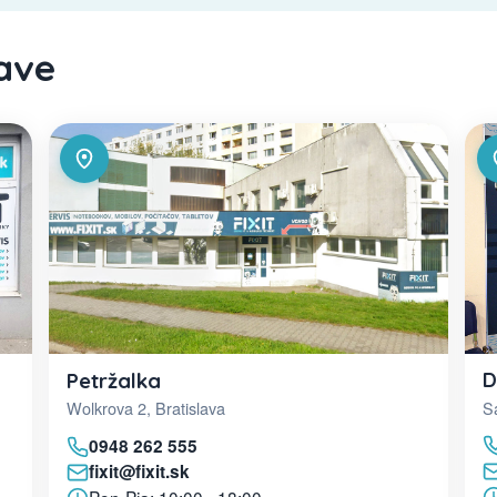
lave
D
Petržalka
Sa
Wolkrova 2, Bratislava
0948 262 555
fixit@fixit.sk