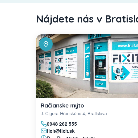
Nájdete nás v Bratis
Račianske mýto
J. Cígera-Hronského 4, Bratislava
0948 262 555
fixit@fixit.sk
Pon-Pia: 10:00 - 18:00