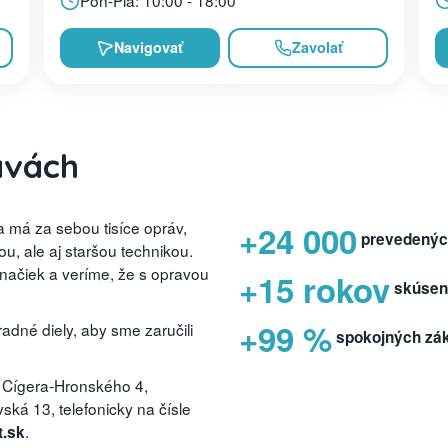
Pon-Pia: 10:00 - 18:00
Navigovať
Zavolať
avách
 má za sebou tisíce opráv,
+24 000
prevedenýc
, ale aj staršou technikou.
značiek a veríme, že s opravou
+15 rokov
skúsen
+99 %
dné diely, aby sme zaručili
spokojných zá
 Cígera-Hronského 4,
ká 13, telefonicky na čísle
.
t.sk