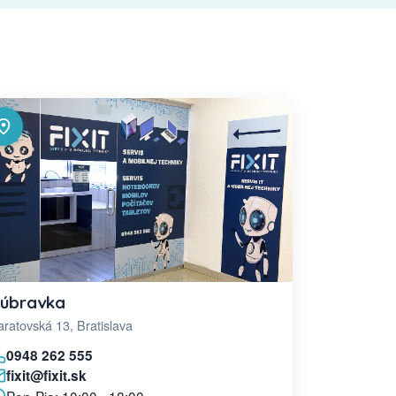
úbravka
ratovská 13, Bratislava
0948 262 555
fixit@fixit.sk
Pon-Pia: 10:00 - 18:00