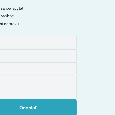
sa iba spýtať
 osobne
ať dopravu
Odoslať