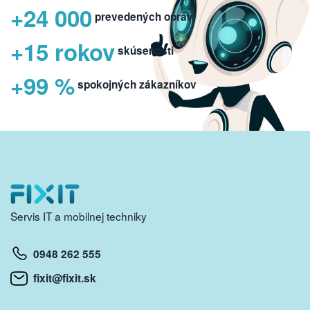
+24 000
prevedených opráv
+15 rokov
skúseností
+99 %
spokojných zákazníkov
Servis IT a mobilnej techniky
0948 262 555
fixit@fixit.sk