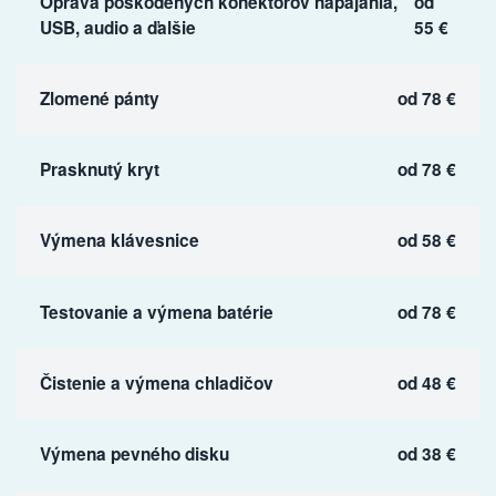
Oprava poškodených konektorov napájania,
od
USB, audio a ďalšie
55 €
Zlomené pánty
od 78 €
Prasknutý kryt
od 78 €
Výmena klávesnice
od 58 €
Testovanie a výmena batérie
od 78 €
Čistenie a výmena chladičov
od 48 €
Výmena pevného disku
od 38 €