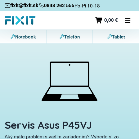
Mobilné zariadenia
fixit@fixit.sk
0948 262 555
Po-Pi 10-18
Mobilné telefóny
0,00 €
Tablety
Notebook
Telefón
Tablet
Notebooky
Herné konzoly
Príslušenstvo
Kontakt
Servis Asus P45VJ
Aký máte problém s vašim zariadením? Vyberte si zo