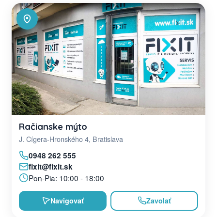
Račianske mýto
J. Cígera-Hronského 4, Bratislava
0948 262 555
fixit@fixit.sk
Pon-Pia: 10:00 - 18:00
Navigovať
Zavolať