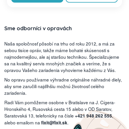
Sme odborníci v opravách
Naša spoločnosť pôsobí na trhu od roku 2012, a má za
sebou tisíce opráv, takže máme bohaté skúsenosti s
najmodernejšou, ale aj staršou technikou. Špecializujeme
sa na kvalitný servis mnohých značiek a veríme, že s
opravou Vašeho zariadenia vyhovieme každému z Vás.
No opravu používame výhradne originálne náhradné diely,
aby sme zaručili najdlhšiu možnú životnosť celého
zariadenia.
Radi Vám pomôžeme osobne v Bratislave na J. Cígera-
Hronského 4, Rusovská cesta 15 alebo v OD Saratov,
Saratovská 13, telefonicky na čísle
,
+421 948 262 555
alebo emailom na
.
fixit@fixit.sk