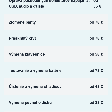
Oprava poškodených konektorov napájania,
od
USB, audio a ďalšie
55 €
Zlomené pánty
od 78 €
Prasknutý kryt
od 78 €
Výmena klávesnice
od 58 €
Testovanie a výmena batérie
od 78 €
Čistenie a výmena chladičov
od 48 €
Výmena pevného disku
od 38 €