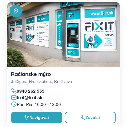
Račianske mýto
J. Cígera-Hronského 4, Bratislava
0948 262 555
fixit@fixit.sk
Pon-Pia: 10:00 - 18:00
Navigovať
Zavolať