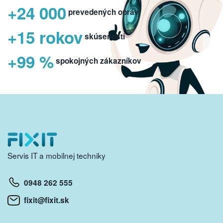
+24 000
prevedených opráv
+15 rokov
skúseností
+99 %
spokojných zákazníkov
Servis IT a mobilnej techniky
0948 262 555
fixit@fixit.sk