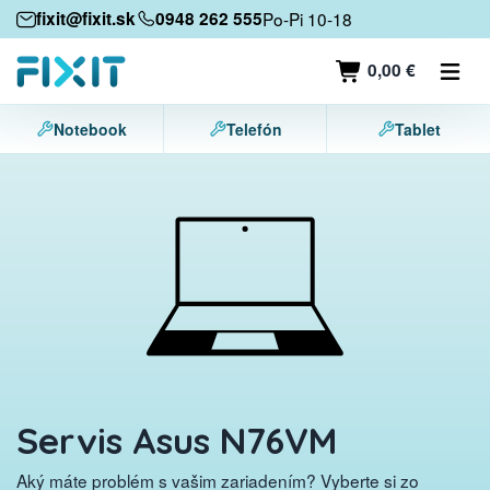
Mobilné zariadenia
fixit@fixit.sk
0948 262 555
Po-Pi 10-18
Mobilné telefóny
0,00 €
Tablety
Notebook
Telefón
Tablet
Notebooky
Herné konzoly
Príslušenstvo
Kontakt
Servis Asus N76VM
Aký máte problém s vašim zariadením? Vyberte si zo