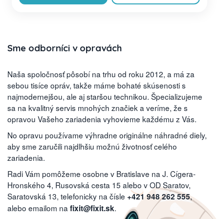
Sme odborníci v opravách
Naša spoločnosť pôsobí na trhu od roku 2012, a má za
sebou tisíce opráv, takže máme bohaté skúsenosti s
najmodernejšou, ale aj staršou technikou. Špecializujeme
sa na kvalitný servis mnohých značiek a veríme, že s
opravou Vašeho zariadenia vyhovieme každému z Vás.
No opravu používame výhradne originálne náhradné diely,
aby sme zaručili najdlhšiu možnú životnosť celého
zariadenia.
Radi Vám pomôžeme osobne v Bratislave na J. Cígera-
Hronského 4, Rusovská cesta 15 alebo v OD Saratov,
Saratovská 13, telefonicky na čísle
,
+421 948 262 555
alebo emailom na
.
fixit@fixit.sk