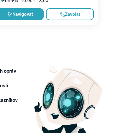
Navigovať
Zavolať
h opráv
ostí
kazníkov