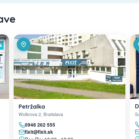
lave
D
Petržalka
Sa
Wolkrova 2, Bratislava
0948 262 555
fixit@fixit.sk