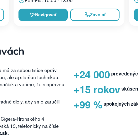
Pon-Pia: 10:00 - 18:00
Navigovať
Zavolať
avách
 má za sebou tisíce opráv,
+24 000
prevedenýc
, ale aj staršou technikou.
značiek a veríme, že s opravou
+15 rokov
skúsen
+99 %
dné diely, aby sme zaručili
spokojných zá
 Cígera-Hronského 4,
ká 13, telefonicky na čísle
.
t.sk