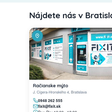
Nájdete nás v Bratis
Račianske mýto
J. Cígera-Hronského 4, Bratislava
0948 262 555
fixit@fixit.sk
Pon-Pia: 10:00 - 18:00