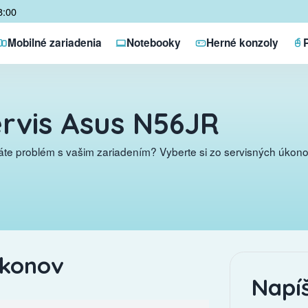
8:00
Mobilné zariadenia
Notebooky
Herné konzoly
rvis Asus N56JR
te problém s vašim zariadením? Vyberte si zo servisných úkonov
úkonov
Napí