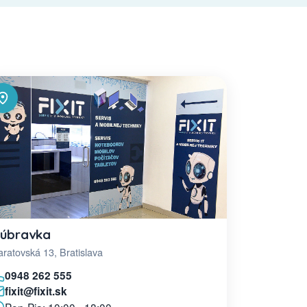
úbravka
ratovská 13, Bratislava
0948 262 555
fixit@fixit.sk
Pon-Pia: 10:00 - 18:00