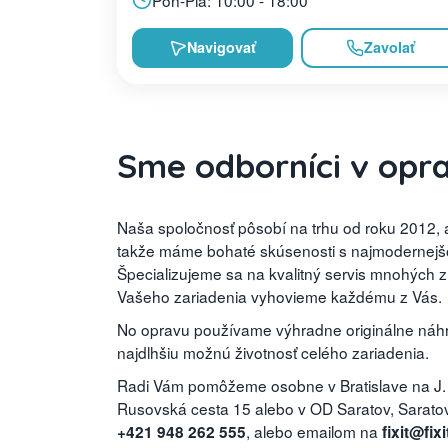
Navigovať
Zavolať
Sme odborníci v opr
Naša spoločnosť pôsobí na trhu od roku 2012, a
takže máme bohaté skúsenosti s najmodernejšou
Špecializujeme sa na kvalitný servis mnohých 
Vašeho zariadenia vyhovieme každému z Vás.
No opravu používame výhradne originálne náhra
najdlhšiu možnú životnosť celého zariadenia.
Radi Vám pomôžeme osobne v Bratislave na J.
Rusovská cesta 15 alebo v OD Saratov, Saratovs
, alebo emailom na
+421 948 262 555
fixit@fixi