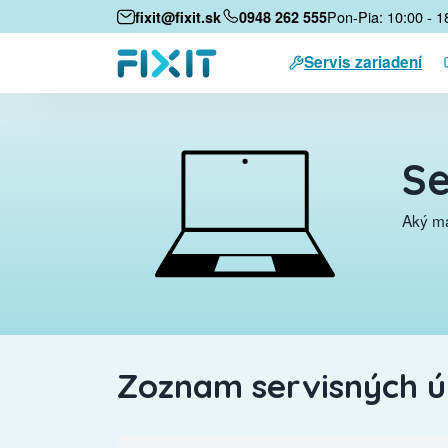
Pon-Pia: 10:00 - 1
fixit@fixit.sk
0948 262 555
Servis zariadení
Se
Aký má
Zoznam servisných 