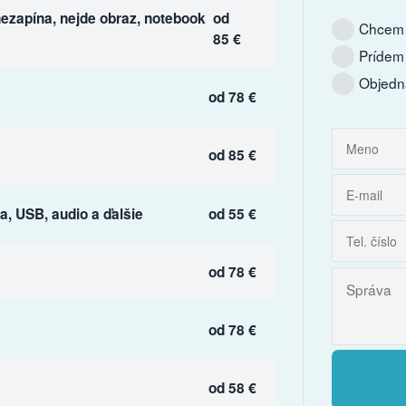
ezapína, nejde obraz, notebook
od
Chcem 
85 €
Prídem
Objedn
od 78 €
od 85 €
, USB, audio a ďalšie
od 55 €
od 78 €
od 78 €
od 58 €