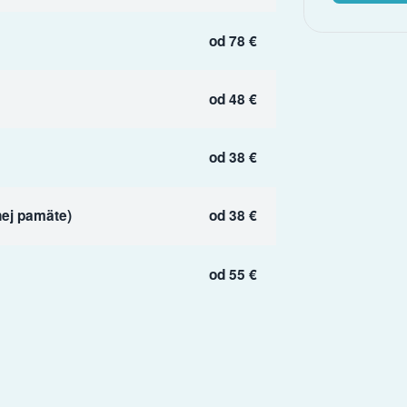
od 78 €
od 48 €
od 38 €
ej pamäte)
od 38 €
od 55 €