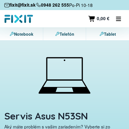
Mobilné zariadenia
fixit@fixit.sk
0948 262 555
Po-Pi 10-18
Mobilné telefóny
0,00 €
Tablety
Notebook
Telefón
Tablet
Notebooky
Herné konzoly
Príslušenstvo
Kontakt
Servis Asus N53SN
Aký máte problém s vašim zariadením? Vyberte si zo