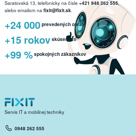
Saratovská 13, telefonicky na čísle
,
+421 948 262 555
alebo emailom na
.
fixit@fixit.sk
+24 000
prevedených opráv
+15 rokov
skúseností
+99 %
spokojných zákazníkov
Servis IT a mobilnej techniky
0948 262 555