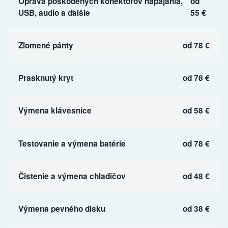
Oprava poškodených konektorov napájania,
od
USB, audio a ďalšie
55 €
Zlomené pánty
od 78 €
Prasknutý kryt
od 78 €
Výmena klávesnice
od 58 €
Testovanie a výmena batérie
od 78 €
Čistenie a výmena chladičov
od 48 €
Výmena pevného disku
od 38 €