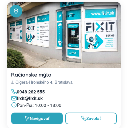
Račianske mýto
J. Cígera-Hronského 4, Bratislava
0948 262 555
fixit@fixit.sk
Pon-Pia: 10:00 - 18:00
Navigovať
Zavolať