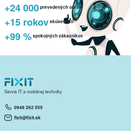
+24 000
prevedených opráv
+15 rokov
skúseností
+99 %
spokojných zákazníkov
Servis IT a mobilnej techniky
0948 262 555
fixit@fixit.sk