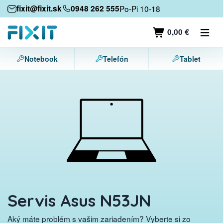
Mobilné zariadenia
fixit@fixit.sk
0948 262 555
Po-Pi 10-18
Mobilné telefóny
0,00 €
Tablety
Notebook
Telefón
Tablet
Notebooky
Herné konzoly
Príslušenstvo
Kontakt
Servis Asus N53JN
Aký máte problém s vašim zariadením? Vyberte si zo