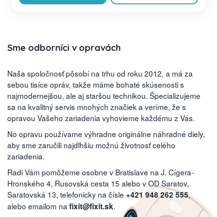
Sme odborníci v opravách
Naša spoločnosť pôsobí na trhu od roku 2012, a má za
sebou tisíce opráv, takže máme bohaté skúsenosti s
najmodernejšou, ale aj staršou technikou. Špecializujeme
sa na kvalitný servis mnohých značiek a veríme, že s
opravou Vašeho zariadenia vyhovieme každému z Vás.
No opravu používame výhradne originálne náhradné diely,
aby sme zaručili najdlhšiu možnú životnosť celého
zariadenia.
Radi Vám pomôžeme osobne v Bratislave na J. Cígera-
Hronského 4, Rusovská cesta 15 alebo v OD Saratov,
Saratovská 13, telefonicky na čísle
,
+421 948 262 555
alebo emailom na
.
fixit@fixit.sk