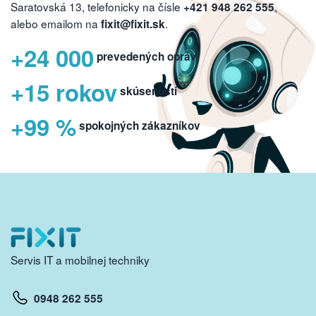
Saratovská 13, telefonicky na čísle
,
+421 948 262 555
alebo emailom na
.
fixit@fixit.sk
+24 000
prevedených opráv
+15 rokov
skúseností
+99 %
spokojných zákazníkov
Servis IT a mobilnej techniky
0948 262 555