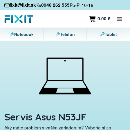
Mobilné zariadenia
fixit@fixit.sk
0948 262 555
Po-Pi 10-18
Mobilné telefóny
0,00 €
Tablety
Notebook
Telefón
Tablet
Notebooky
Herné konzoly
Príslušenstvo
Kontakt
Servis Asus N53JF
Aký máte problém s vašim zariadením? Vyberte si zo