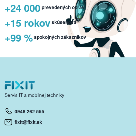
+24 000
prevedených opráv
+15 rokov
skúseností
+99 %
spokojných zákazníkov
Servis IT a mobilnej techniky
0948 262 555
fixit@fixit.sk