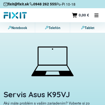
Mobilné zariadenia
fixit@fixit.sk
0948 262 555
Po-Pi 10-18
Mobilné telefóny
0,00 €
Tablety
Notebook
Telefón
Tablet
Notebooky
Herné konzoly
Príslušenstvo
Kontakt
Servis Asus K95VJ
Aký máte problém s vašim zariadením? Vyberte si zo