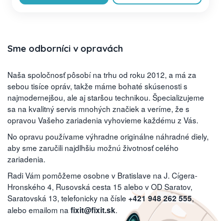
Sme odborníci v opravách
Naša spoločnosť pôsobí na trhu od roku 2012, a má za
sebou tisíce opráv, takže máme bohaté skúsenosti s
najmodernejšou, ale aj staršou technikou. Špecializujeme
sa na kvalitný servis mnohých značiek a veríme, že s
opravou Vašeho zariadenia vyhovieme každému z Vás.
No opravu používame výhradne originálne náhradné diely,
aby sme zaručili najdlhšiu možnú životnosť celého
zariadenia.
Radi Vám pomôžeme osobne v Bratislave na J. Cígera-
Hronského 4, Rusovská cesta 15 alebo v OD Saratov,
Saratovská 13, telefonicky na čísle
,
+421 948 262 555
alebo emailom na
.
fixit@fixit.sk