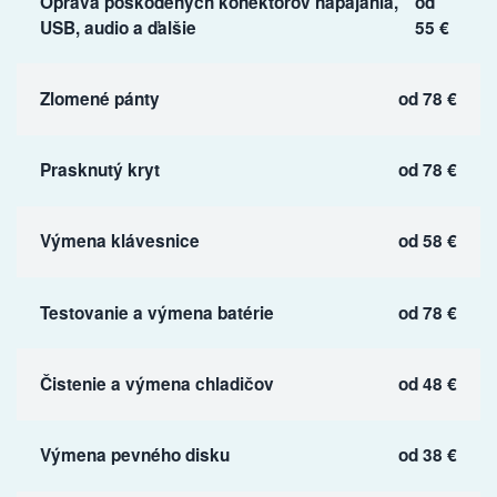
Oprava poškodených konektorov napájania,
od
USB, audio a ďalšie
55 €
Zlomené pánty
od 78 €
Prasknutý kryt
od 78 €
Výmena klávesnice
od 58 €
Testovanie a výmena batérie
od 78 €
Čistenie a výmena chladičov
od 48 €
Výmena pevného disku
od 38 €