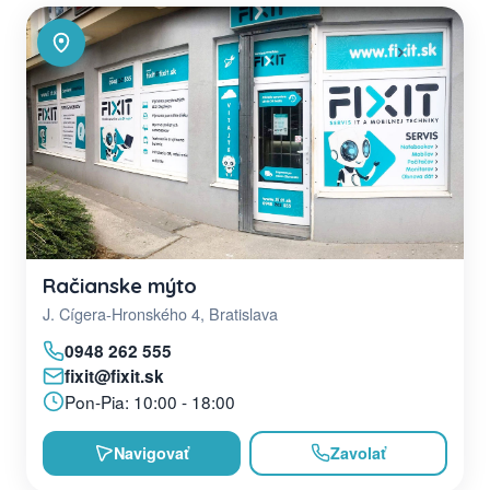
Račianske mýto
J. Cígera-Hronského 4, Bratislava
0948 262 555
fixit@fixit.sk
Pon-Pia: 10:00 - 18:00
Navigovať
Zavolať