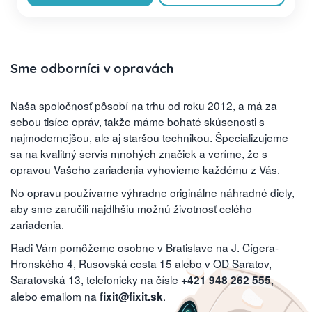
Sme odborníci v opravách
Naša spoločnosť pôsobí na trhu od roku 2012, a má za
sebou tisíce opráv, takže máme bohaté skúsenosti s
najmodernejšou, ale aj staršou technikou. Špecializujeme
sa na kvalitný servis mnohých značiek a veríme, že s
opravou Vašeho zariadenia vyhovieme každému z Vás.
No opravu používame výhradne originálne náhradné diely,
aby sme zaručili najdlhšiu možnú životnosť celého
zariadenia.
Radi Vám pomôžeme osobne v Bratislave na J. Cígera-
Hronského 4, Rusovská cesta 15 alebo v OD Saratov,
Saratovská 13, telefonicky na čísle
,
+421 948 262 555
alebo emailom na
.
fixit@fixit.sk