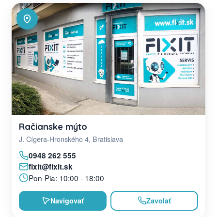
Račianske mýto
J. Cígera-Hronského 4, Bratislava
0948 262 555
fixit@fixit.sk
Pon-Pia: 10:00 - 18:00
Navigovať
Zavolať