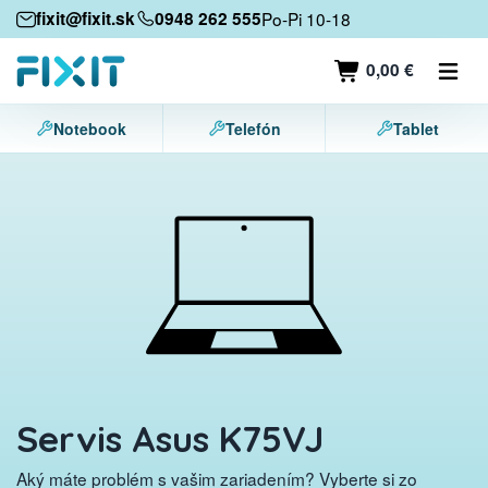
Mobilné zariadenia
fixit@fixit.sk
0948 262 555
Po-Pi 10-18
Mobilné telefóny
0,00 €
Tablety
Notebook
Telefón
Tablet
Notebooky
Herné konzoly
Príslušenstvo
Kontakt
Servis Asus K75VJ
Aký máte problém s vašim zariadením? Vyberte si zo