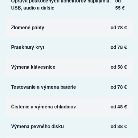
Oprava poškodených konektorov napájania,
od
USB, audio a ďalšie
55 €
Zlomené pánty
od 78 €
Prasknutý kryt
od 78 €
Výmena klávesnice
od 58 €
Testovanie a výmena batérie
od 78 €
Čistenie a výmena chladičov
od 48 €
Výmena pevného disku
od 38 €