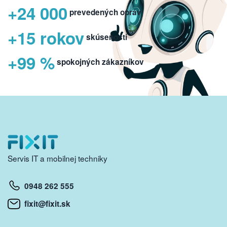
+24 000
prevedených opráv
+15 rokov
skúseností
+99 %
spokojných zákazníkov
Servis IT a mobilnej techniky
0948 262 555
fixit@fixit.sk