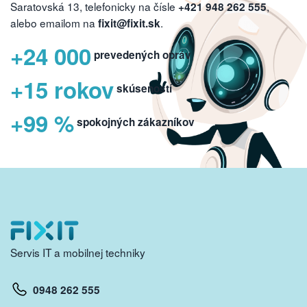
Saratovská 13, telefonicky na čísle
,
+421 948 262 555
alebo emailom na
.
fixit@fixit.sk
+24 000
prevedených opráv
+15 rokov
skúseností
+99 %
spokojných zákazníkov
Servis IT a mobilnej techniky
0948 262 555