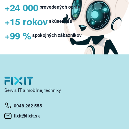
+24 000
prevedených opráv
+15 rokov
skúseností
+99 %
spokojných zákazníkov
Servis IT a mobilnej techniky
0948 262 555
fixit@fixit.sk