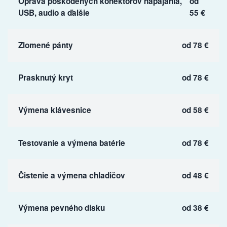
Oprava poškodených konektorov napájania,
od
USB, audio a ďalšie
55 €
Zlomené pánty
od 78 €
Prasknutý kryt
od 78 €
Výmena klávesnice
od 58 €
Testovanie a výmena batérie
od 78 €
Čistenie a výmena chladičov
od 48 €
Výmena pevného disku
od 38 €