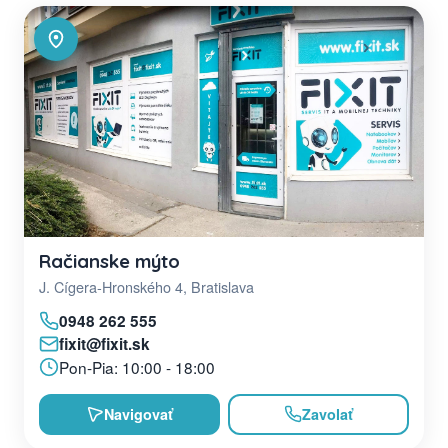
Račianske mýto
J. Cígera-Hronského 4, Bratislava
0948 262 555
fixit@fixit.sk
Pon-Pia: 10:00 - 18:00
Navigovať
Zavolať