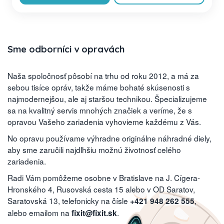
Sme odborníci v opravách
Naša spoločnosť pôsobí na trhu od roku 2012, a má za
sebou tisíce opráv, takže máme bohaté skúsenosti s
najmodernejšou, ale aj staršou technikou. Špecializujeme
sa na kvalitný servis mnohých značiek a veríme, že s
opravou Vašeho zariadenia vyhovieme každému z Vás.
No opravu používame výhradne originálne náhradné diely,
aby sme zaručili najdlhšiu možnú životnosť celého
zariadenia.
Radi Vám pomôžeme osobne v Bratislave na J. Cígera-
Hronského 4, Rusovská cesta 15 alebo v OD Saratov,
Saratovská 13, telefonicky na čísle
,
+421 948 262 555
alebo emailom na
.
fixit@fixit.sk