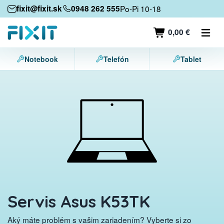
Mobilné zariadenia
fixit@fixit.sk
0948 262 555
Po-Pi 10-18
Mobilné telefóny
0,00 €
Tablety
Notebook
Telefón
Tablet
Notebooky
Herné konzoly
Príslušenstvo
Kontakt
Servis Asus K53TK
Aký máte problém s vašim zariadením? Vyberte si zo