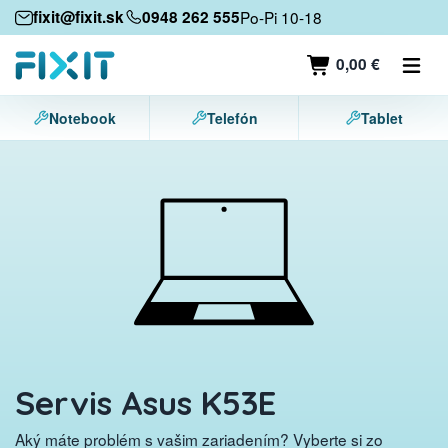
Mobilné zariadenia
fixit@fixit.sk
0948 262 555
Po-Pi 10-18
Mobilné telefóny
0,00 €
Tablety
Notebook
Telefón
Tablet
Notebooky
Herné konzoly
Príslušenstvo
Kontakt
Servis Asus K53E
Aký máte problém s vašim zariadením? Vyberte si zo