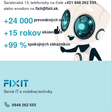
Saratovská 13, telefonicky na čísle
,
+421 948 262 555
alebo emailom na
.
fixit@fixit.sk
+24 000
prevedených opráv
+15 rokov
skúseností
+99 %
spokojných zákazníkov
Servis IT a mobilnej techniky
0948 262 555