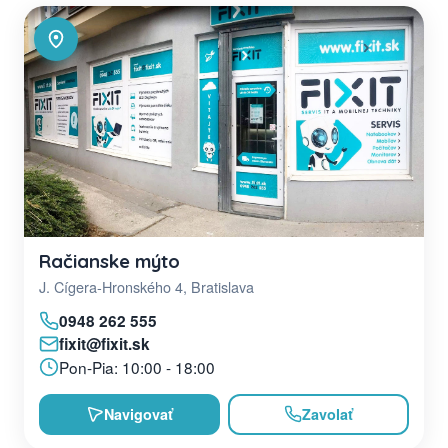
Račianske mýto
J. Cígera-Hronského 4, Bratislava
0948 262 555
fixit@fixit.sk
Pon-Pia: 10:00 - 18:00
Navigovať
Zavolať