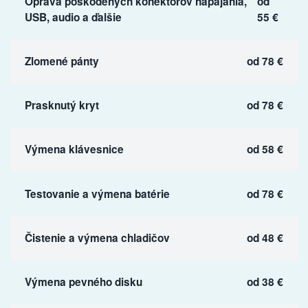
Oprava poškodených konektorov napájania,
od
USB, audio a ďalšie
55 €
Zlomené pánty
od 78 €
Prasknutý kryt
od 78 €
Výmena klávesnice
od 58 €
Testovanie a výmena batérie
od 78 €
Čistenie a výmena chladičov
od 48 €
Výmena pevného disku
od 38 €