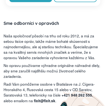
Sme odborníci v opravách
Naša spoločnosť pôsobí na trhu od roku 2012, a má za
sebou tisíce opráv, takže máme bohaté skúsenosti s
najmodernejšou, ale aj staršou technikou. Špecializujeme
sa na kvalitný servis mnohých značiek a veríme, že s
opravou Vašeho zariadenia vyhovieme každému z Vás.
No opravu používame výhradne originálne náhradné diely,
aby sme zaručili najdlhšiu možnú životnosť celého
zariadenia.
Radi Vám pomôžeme osobne v Bratislave na J. Cígera-
Hronského 4, Rusovská cesta 15 alebo v OD Saratov,
Saratovská 13, telefonicky na čísle
,
+421 948 262 555
alebo emailom na
.
fixit@fixit.sk