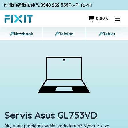
Mobilné zariadenia
fixit@fixit.sk
0948 262 555
Po-Pi 10-18
Mobilné telefóny
0,00 €
Tablety
Notebook
Telefón
Tablet
Notebooky
Herné konzoly
Príslušenstvo
Kontakt
Servis Asus GL753VD
Aký máte problém s vašim zariadením? Vyberte si zo