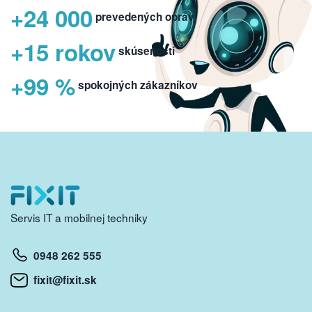
+24 000
prevedených opráv
+15 rokov
skúseností
+99 %
spokojných zákazníkov
Servis IT a mobilnej techniky
0948 262 555
fixit@fixit.sk