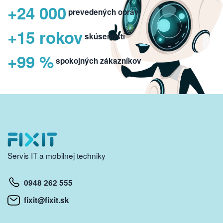
+24 000
prevedených opráv
+15 rokov
skúseností
+99 %
spokojných zákazníkov
Servis IT a mobilnej techniky
0948 262 555
fixit@fixit.sk