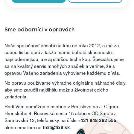
Sme odborníci v opravách
Naša spoločnosť pôsobí na trhu od roku 2012, a má za
sebou tisíce opráv, takže máme bohaté skúsenosti s
najmodernejšou, ale aj staršou technikou. Špecializujeme
sa na kvalitný servis mnohých značiek a veríme, že s
opravou Vašeho zariadenia vyhovieme každému z Vás.
No opravu používame výhradne originálne náhradné diely,
aby sme zaručili najdlhšiu možnú životnosť celého
zariadenia.
Radi Vám pomôžeme osobne v Bratislave na J. Cígera-
Hronského 4, Rusovská cesta 15 alebo v OD Saratov,
Saratovská 13, telefonicky na čísle
,
+421 948 262 555
alebo emailom na
.
fixit@fixit.sk