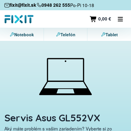
Mobilné zariadenia
fixit@fixit.sk
0948 262 555
Po-Pi 10-18
Mobilné telefóny
0,00 €
Tablety
Notebook
Telefón
Tablet
Notebooky
Herné konzoly
Príslušenstvo
Kontakt
Servis Asus GL552VX
Aký máte problém s vašim zariadením? Vyberte si zo