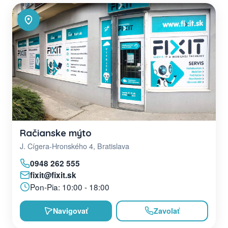
Račianske mýto
J. Cígera-Hronského 4, Bratislava
0948 262 555
fixit@fixit.sk
Pon-Pia: 10:00 - 18:00
Navigovať
Zavolať