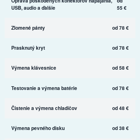
Oprava poškodených konektorov napájania,
od
USB, audio a ďalšie
55 €
Zlomené pánty
od 78 €
Prasknutý kryt
od 78 €
Výmena klávesnice
od 58 €
Testovanie a výmena batérie
od 78 €
Čistenie a výmena chladičov
od 48 €
Výmena pevného disku
od 38 €