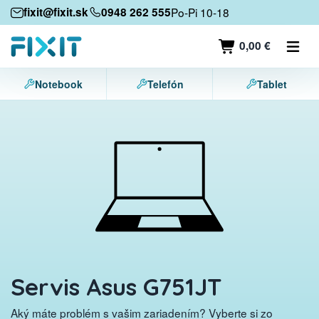
Mobilné zariadenia
fixit@fixit.sk
0948 262 555
Po-Pi 10-18
Mobilné telefóny
0,00 €
Tablety
Notebook
Telefón
Tablet
Notebooky
Herné konzoly
Príslušenstvo
Kontakt
Servis Asus G751JT
Aký máte problém s vašim zariadením? Vyberte si zo