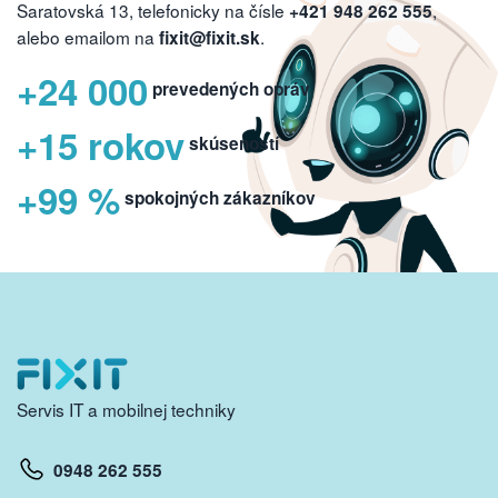
Saratovská 13, telefonicky na čísle
,
+421 948 262 555
alebo emailom na
.
fixit@fixit.sk
+24 000
prevedených opráv
+15 rokov
skúseností
+99 %
spokojných zákazníkov
Servis IT a mobilnej techniky
0948 262 555