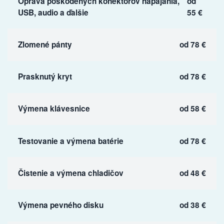
Oprava poškodených konektorov napájania,
od
USB, audio a ďalšie
55 €
Zlomené pánty
od 78 €
Prasknutý kryt
od 78 €
Výmena klávesnice
od 58 €
Testovanie a výmena batérie
od 78 €
Čistenie a výmena chladičov
od 48 €
Výmena pevného disku
od 38 €