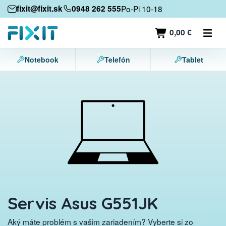
Mobilné zariadenia
fixit@fixit.sk
0948 262 555
Po-Pi 10-18
Mobilné telefóny
0,00 €
Tablety
Notebook
Telefón
Tablet
Notebooky
Herné konzoly
Príslušenstvo
Kontakt
Servis Asus G551JK
Aký máte problém s vašim zariadením? Vyberte si zo