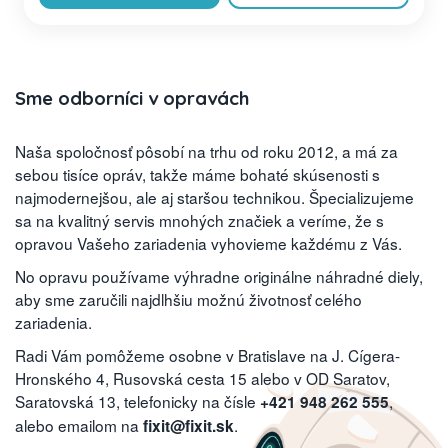
Sme odborníci v opravách
Naša spoločnosť pôsobí na trhu od roku 2012, a má za
sebou tisíce opráv, takže máme bohaté skúsenosti s
najmodernejšou, ale aj staršou technikou. Špecializujeme
sa na kvalitný servis mnohých značiek a veríme, že s
opravou Vašeho zariadenia vyhovieme každému z Vás.
No opravu používame výhradne originálne náhradné diely,
aby sme zaručili najdlhšiu možnú životnosť celého
zariadenia.
Radi Vám pomôžeme osobne v Bratislave na J. Cígera-
Hronského 4, Rusovská cesta 15 alebo v OD Saratov,
Saratovská 13, telefonicky na čísle
,
+421 948 262 555
alebo emailom na
.
fixit@fixit.sk