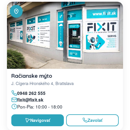
Račianske mýto
J. Cígera-Hronského 4, Bratislava
0948 262 555
fixit@fixit.sk
Pon-Pia: 10:00 - 18:00
Navigovať
Zavolať