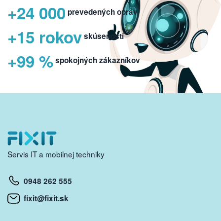
+24 000
prevedených opráv
+15 rokov
skúseností
+99 %
spokojných zákazníkov
Servis IT a mobilnej techniky
0948 262 555
fixit@fixit.sk