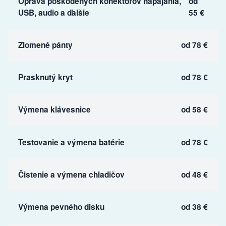
Oprava poškodených konektorov napájania,
od
USB, audio a ďalšie
55 €
Zlomené pánty
od 78 €
Prasknutý kryt
od 78 €
Výmena klávesnice
od 58 €
Testovanie a výmena batérie
od 78 €
Čistenie a výmena chladičov
od 48 €
Výmena pevného disku
od 38 €