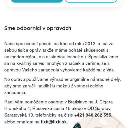
Sme odborníci v opravách
Naša spoločnosť pôsobí na trhu od roku 2012, a má za
sebou tisíce opráv, takže máme bohaté skúsenosti s
najmodernejšou, ale aj staršou technikou. Špecializujeme
sa na kvalitný servis mnohých značiek a veríme, že s
opravou Vašeho zariadenia vyhovieme každému z Vás.
No opravu používame výhradne originálne náhradné diely,
aby sme zaručili najdlhšiu možnú životnosť celého
zariadenia.
Radi Vám pomôžeme osobne v Bratislave na J. Cígera-
Hronského 4, Rusovská cesta 15 alebo v OD Saratov,
Saratovská 13, telefonicky na čísle
,
+421 948 262 555
alebo emailom na
.
fixit@fixit.sk