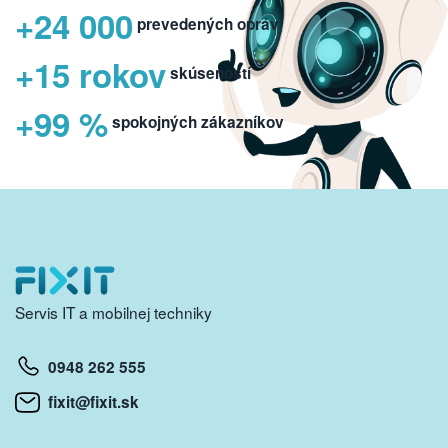
+24 000
prevedených opráv
+15 rokov
skúseností
+99 %
spokojných zákazníkov
Servis IT a mobilnej techniky
0948 262 555
fixit@fixit.sk