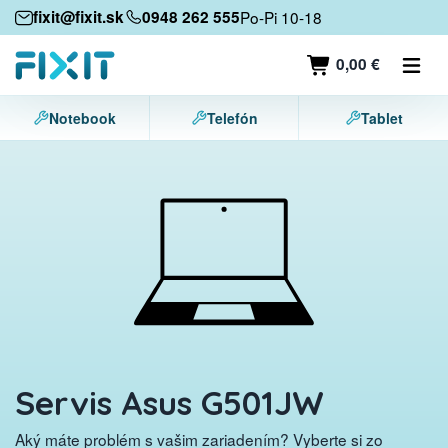
Mobilné zariadenia
fixit@fixit.sk
0948 262 555
Po-Pi 10-18
Mobilné telefóny
0,00 €
Tablety
Notebook
Telefón
Tablet
Notebooky
Herné konzoly
Príslušenstvo
Kontakt
Servis Asus G501JW
Aký máte problém s vašim zariadením? Vyberte si zo