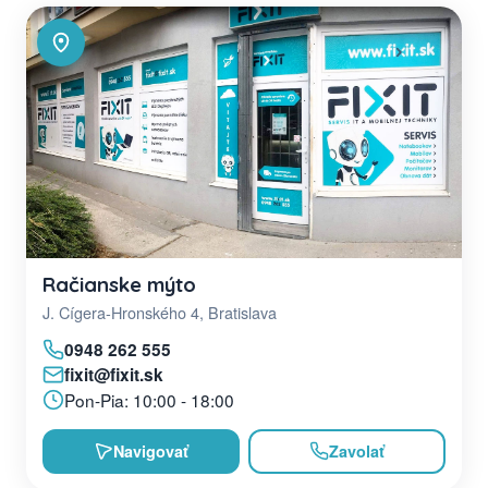
Račianske mýto
J. Cígera-Hronského 4, Bratislava
0948 262 555
fixit@fixit.sk
Pon-Pia: 10:00 - 18:00
Navigovať
Zavolať