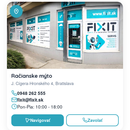
Račianske mýto
J. Cígera-Hronského 4, Bratislava
0948 262 555
fixit@fixit.sk
Pon-Pia: 10:00 - 18:00
Navigovať
Zavolať