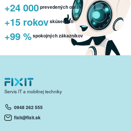
+24 000
prevedených opráv
+15 rokov
skúseností
+99 %
spokojných zákazníkov
Servis IT a mobilnej techniky
0948 262 555
fixit@fixit.sk