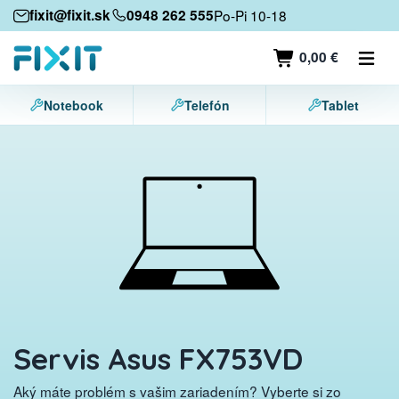
Mobilné zariadenia
fixit@fixit.sk
0948 262 555
Po-Pi 10-18
Mobilné telefóny
0,00 €
Tablety
Notebook
Telefón
Tablet
Notebooky
Herné konzoly
Príslušenstvo
Kontakt
Servis Asus FX753VD
Aký máte problém s vašim zariadením? Vyberte si zo