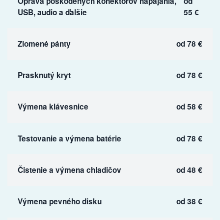
Oprava poškodených konektorov napájania,
od
USB, audio a ďalšie
55 €
Zlomené pánty
od 78 €
Prasknutý kryt
od 78 €
Výmena klávesnice
od 58 €
Testovanie a výmena batérie
od 78 €
Čistenie a výmena chladičov
od 48 €
Výmena pevného disku
od 38 €