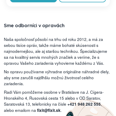
Sme odborníci v opravách
Naša spoločnosť pôsobí na trhu od roku 2012, a má za
sebou tisíce opráv, takže máme bohaté skúsenosti s
najmodernejšou, ale aj staršou technikou. Špecializujeme
sa na kvalitný servis mnohých značiek a veríme, že s
opravou Vašeho zariadenia vyhovieme každému z Vás.
No opravu používame výhradne originálne náhradné diely,
aby sme zaručili najdlhšiu možnú životnosť celého
zariadenia.
Radi Vám pomôžeme osobne v Bratislave na J. Cígera-
Hronského 4, Rusovská cesta 15 alebo v OD Saratov,
Saratovská 13, telefonicky na čísle
,
+421 948 262 555
alebo emailom na
.
fixit@fixit.sk