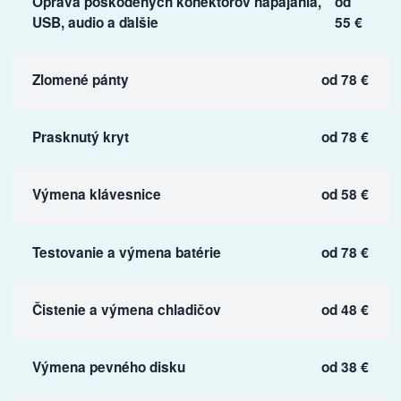
Oprava poškodených konektorov napájania,
od
USB, audio a ďalšie
55 €
Zlomené pánty
od 78 €
Prasknutý kryt
od 78 €
Výmena klávesnice
od 58 €
Testovanie a výmena batérie
od 78 €
Čistenie a výmena chladičov
od 48 €
Výmena pevného disku
od 38 €