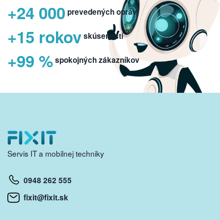
+24 000
prevedených opráv
+15 rokov
skúseností
+99 %
spokojných zákazníkov
Servis IT a mobilnej techniky
0948 262 555
fixit@fixit.sk