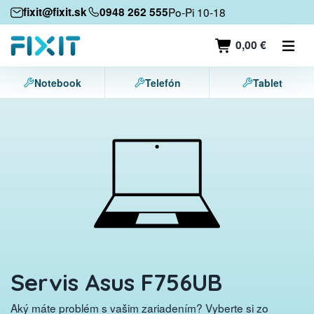
Mobilné zariadenia
fixit@fixit.sk
0948 262 555
Po-Pi 10-18
Mobilné telefóny
0,00 €
Tablety
Notebook
Telefón
Tablet
Notebooky
Herné konzoly
Príslušenstvo
Kontakt
Servis Asus F756UB
Aký máte problém s vašim zariadením? Vyberte si zo