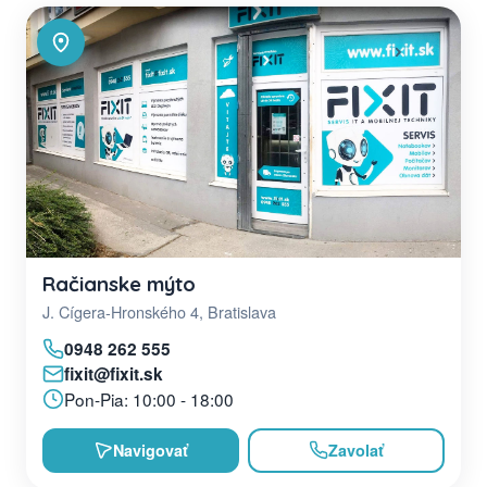
Račianske mýto
J. Cígera-Hronského 4, Bratislava
0948 262 555
fixit@fixit.sk
Pon-Pia: 10:00 - 18:00
Navigovať
Zavolať