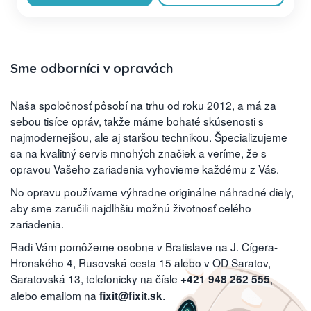
Sme odborníci v opravách
Naša spoločnosť pôsobí na trhu od roku 2012, a má za
sebou tisíce opráv, takže máme bohaté skúsenosti s
najmodernejšou, ale aj staršou technikou. Špecializujeme
sa na kvalitný servis mnohých značiek a veríme, že s
opravou Vašeho zariadenia vyhovieme každému z Vás.
No opravu používame výhradne originálne náhradné diely,
aby sme zaručili najdlhšiu možnú životnosť celého
zariadenia.
Radi Vám pomôžeme osobne v Bratislave na J. Cígera-
Hronského 4, Rusovská cesta 15 alebo v OD Saratov,
Saratovská 13, telefonicky na čísle
,
+421 948 262 555
alebo emailom na
.
fixit@fixit.sk