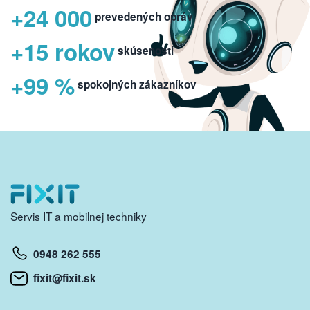
+24 000
prevedených opráv
+15 rokov
skúseností
+99 %
spokojných zákazníkov
Servis IT a mobilnej techniky
0948 262 555
fixit@fixit.sk