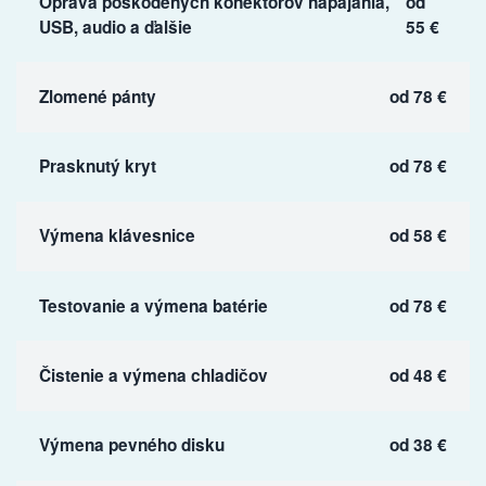
Oprava poškodených konektorov napájania,
od
USB, audio a ďalšie
55 €
Zlomené pánty
od 78 €
Prasknutý kryt
od 78 €
Výmena klávesnice
od 58 €
Testovanie a výmena batérie
od 78 €
Čistenie a výmena chladičov
od 48 €
Výmena pevného disku
od 38 €