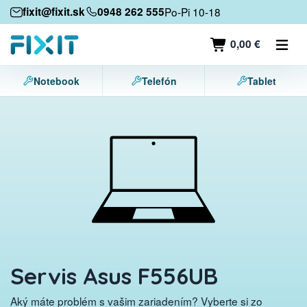
Mobilné zariadenia
fixit@fixit.sk
0948 262 555
Po-Pi 10-18
Mobilné telefóny
0,00 €
Tablety
Notebook
Telefón
Tablet
Notebooky
Herné konzoly
Príslušenstvo
Kontakt
Servis Asus F556UB
Aký máte problém s vašim zariadením? Vyberte si zo