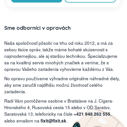
Sme odborníci v opravách
Naša spoločnosť pôsobí na trhu od roku 2012, a má za
sebou tisíce opráv, takže máme bohaté skúsenosti s
najmodernejšou, ale aj staršou technikou. Špecializujeme
sa na kvalitný servis mnohých značiek a veríme, že s
opravou Vašeho zariadenia vyhovieme každému z Vás.
No opravu používame výhradne originálne náhradné diely,
aby sme zaručili najdlhšiu možnú životnosť celého
zariadenia.
Radi Vám pomôžeme osobne v Bratislave na J. Cígera-
Hronského 4, Rusovská cesta 15 alebo v OD Saratov,
Saratovská 13, telefonicky na čísle
,
+421 948 262 555
alebo emailom na
.
fixit@fixit.sk