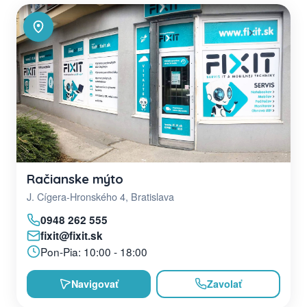
Račianske mýto
J. Cígera-Hronského 4, Bratislava
0948 262 555
fixit@fixit.sk
Pon-Pia: 10:00 - 18:00
Navigovať
Zavolať