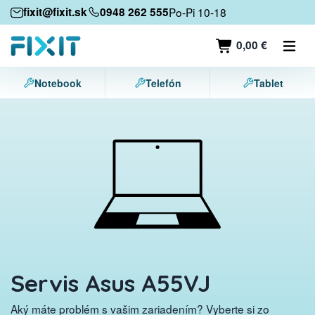
Mobilné zariadenia
fixit@fixit.sk
0948 262 555
Po-Pi 10-18
Mobilné telefóny
0,00 €
Tablety
Notebook
Telefón
Tablet
Notebooky
Herné konzoly
Príslušenstvo
Kontakt
Servis Asus A55VJ
Aký máte problém s vašim zariadením? Vyberte si zo