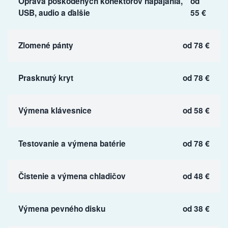
Oprava poškodených konektorov napájania,
od
USB, audio a ďalšie
55 €
Zlomené pánty
od 78 €
Prasknutý kryt
od 78 €
Výmena klávesnice
od 58 €
Testovanie a výmena batérie
od 78 €
Čistenie a výmena chladičov
od 48 €
Výmena pevného disku
od 38 €