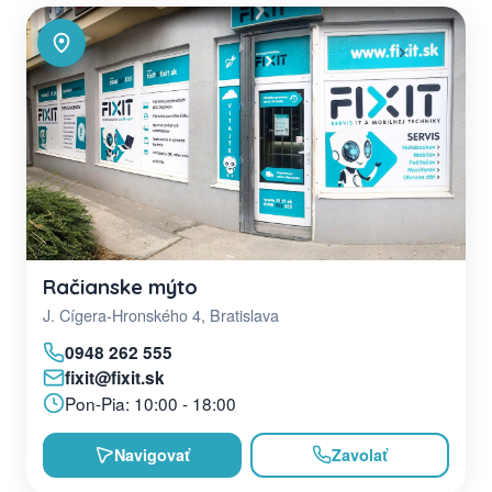
Račianske mýto
J. Cígera-Hronského 4, Bratislava
0948 262 555
fixit@fixit.sk
Pon-Pia: 10:00 - 18:00
Navigovať
Zavolať