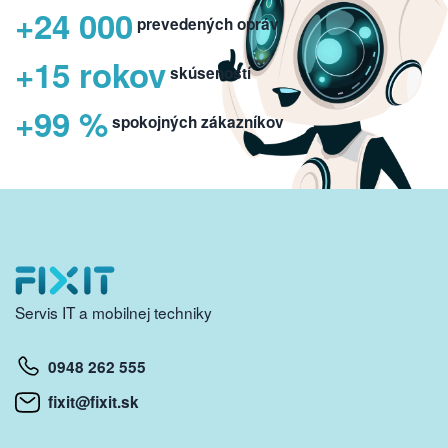
+24 000
prevedených opráv
+15 rokov
skúseností
+99 %
spokojných zákazníkov
Servis IT a mobilnej techniky
0948 262 555
fixit@fixit.sk