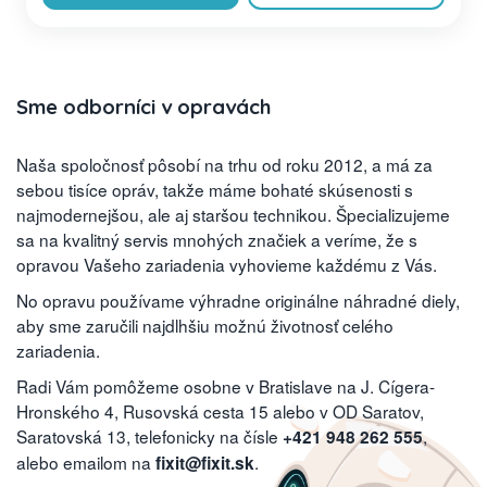
Sme odborníci v opravách
Naša spoločnosť pôsobí na trhu od roku 2012, a má za
sebou tisíce opráv, takže máme bohaté skúsenosti s
najmodernejšou, ale aj staršou technikou. Špecializujeme
sa na kvalitný servis mnohých značiek a veríme, že s
opravou Vašeho zariadenia vyhovieme každému z Vás.
No opravu používame výhradne originálne náhradné diely,
aby sme zaručili najdlhšiu možnú životnosť celého
zariadenia.
Radi Vám pomôžeme osobne v Bratislave na J. Cígera-
Hronského 4, Rusovská cesta 15 alebo v OD Saratov,
Saratovská 13, telefonicky na čísle
,
+421 948 262 555
alebo emailom na
.
fixit@fixit.sk