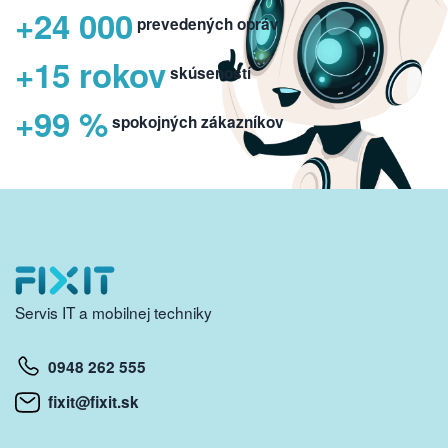
+24 000
prevedených opráv
+15 rokov
skúseností
+99 %
spokojných zákazníkov
Servis IT a mobilnej techniky
0948 262 555
fixit@fixit.sk