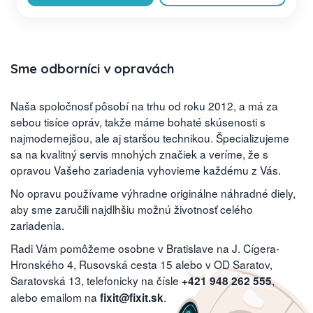
Sme odborníci v opravách
Naša spoločnosť pôsobí na trhu od roku 2012, a má za
sebou tisíce opráv, takže máme bohaté skúsenosti s
najmodernejšou, ale aj staršou technikou. Špecializujeme
sa na kvalitný servis mnohých značiek a veríme, že s
opravou Vašeho zariadenia vyhovieme každému z Vás.
No opravu používame výhradne originálne náhradné diely,
aby sme zaručili najdlhšiu možnú životnosť celého
zariadenia.
Radi Vám pomôžeme osobne v Bratislave na J. Cígera-
Hronského 4, Rusovská cesta 15 alebo v OD Saratov,
Saratovská 13, telefonicky na čísle
,
+421 948 262 555
alebo emailom na
.
fixit@fixit.sk