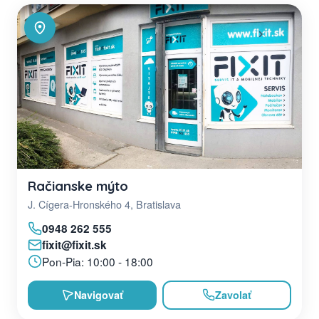
Račianske mýto
J. Cígera-Hronského 4, Bratislava
0948 262 555
fixit@fixit.sk
Pon-Pia: 10:00 - 18:00
Navigovať
Zavolať