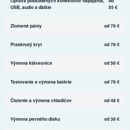
Oprava poškodených konektorov napájania,
od
USB, audio a ďalšie
55 €
Zlomené pánty
od 78 €
Prasknutý kryt
od 78 €
Výmena klávesnice
od 58 €
Testovanie a výmena batérie
od 78 €
Čistenie a výmena chladičov
od 48 €
Výmena pevného disku
od 38 €