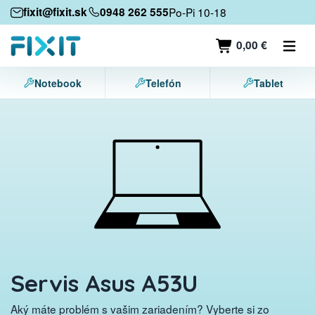
Mobilné zariadenia
fixit@fixit.sk
0948 262 555
Po-Pi 10-18
Mobilné telefóny
0,00 €
Tablety
Notebook
Telefón
Tablet
Notebooky
Herné konzoly
Príslušenstvo
Kontakt
Servis Asus A53U
Aký máte problém s vašim zariadením? Vyberte si zo