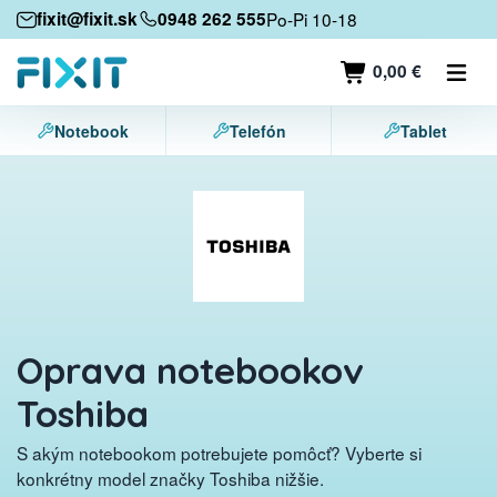
Mobilné zariadenia
fixit@fixit.sk
0948 262 555
Po-Pi 10-18
Mobilné telefóny
0,00 €
Tablety
Notebook
Telefón
Tablet
Notebooky
Herné konzoly
Príslušenstvo
Kontakt
Oprava notebookov
Toshiba
S akým notebookom potrebujete pomôcť? Vyberte si
konkrétny model značky Toshiba nižšie.