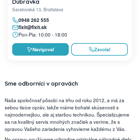
Dúbravka
Saratovská 13, Bratislava
0948 262 555
fixit@fixit.sk
Pon-Pia: 10:00 - 18:00
Navigovať
Zavolať
Sme odborníci v opravách
Naša spoločnosť pôsobí na trhu od roku 2012, a má za
sebou tisíce opráv, takže máme bohaté skúsenosti s
najmodernejšou, ale aj staršou technikou. Špecializujeme
sa na kvalitný servis mnohých značiek a veríme, že s
opravou Vašeho zariadenia vyhovieme každému z Vás.
No opravu používame výhradne originálne náhradné diely,