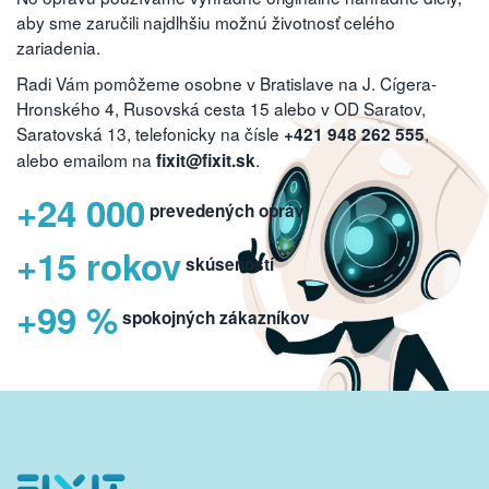
aby sme zaručili najdlhšiu možnú životnosť celého
zariadenia.
Radi Vám pomôžeme osobne v Bratislave na J. Cígera-
Hronského 4, Rusovská cesta 15 alebo v OD Saratov,
Saratovská 13, telefonicky na čísle
,
+421 948 262 555
alebo emailom na
.
fixit@fixit.sk
+24 000
prevedených opráv
+15 rokov
skúseností
+99 %
spokojných zákazníkov