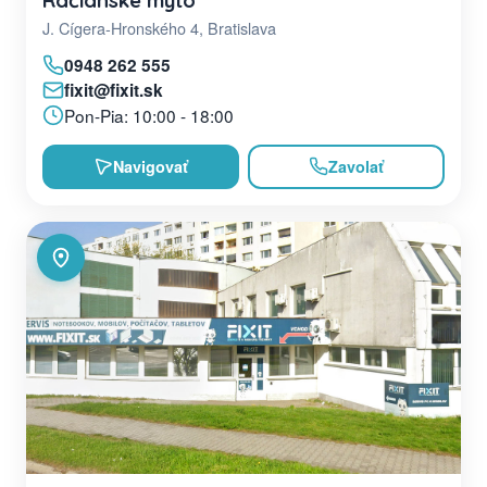
Račianske mýto
J. Cígera-Hronského 4, Bratislava
0948 262 555
fixit@fixit.sk
Pon-Pia: 10:00 - 18:00
Navigovať
Zavolať