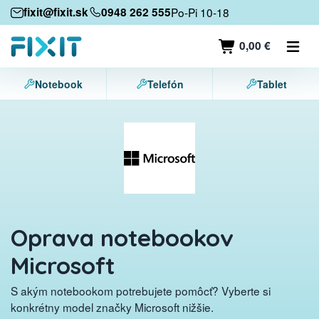
Mobilné zariadenia
fixit@fixit.sk
0948 262 555
Po-Pi 10-18
Mobilné telefóny
0,00 €
Tablety
Notebook
Telefón
Tablet
Notebooky
Herné konzoly
Príslušenstvo
Kontakt
Oprava notebookov
Microsoft
S akým notebookom potrebujete pomôcť? Vyberte si
konkrétny model značky Microsoft nižšie.