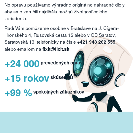
No opravu používame výhradne originálne náhradné diely,
aby sme zaručili najdlhšiu možnú životnosť celého
zariadenia.
Radi Vám pomôžeme osobne v Bratislave na J. Cígera-
Hronského 4, Rusovská cesta 15 alebo v OD Saratov,
Saratovská 13, telefonicky na čísle
,
+421 948 262 555
alebo emailom na
.
fixit@fixit.sk
+24 000
prevedených opráv
+15 rokov
skúseností
+99 %
spokojných zákazníkov