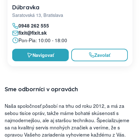
Dúbravka
Saratovská 13, Bratislava
0948 262 555
fixit@fixit.sk
Pon-Pia: 10:00 - 18:00
Navigovať
Zavolať
Sme odborníci v opravách
Naša spoločnosť pôsobí na trhu od roku 2012, a má za
sebou tisíce opráv, takže máme bohaté skúsenosti s
najmodernejšou, ale aj staršou technikou. Špecializujeme
sa na kvalitný servis mnohých značiek a veríme, že s
opravou Vašeho zariadenia vyhovieme každému z Vás.