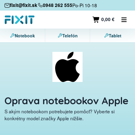
Mobilné zariadenia
fixit@fixit.sk
0948 262 555
Po-Pi 10-18
Mobilné telefóny
0,00 €
Tablety
Notebook
Telefón
Tablet
Notebooky
Herné konzoly
Príslušenstvo
Kontakt
Oprava notebookov Apple
S akým notebookom potrebujete pomôcť? Vyberte si
konkrétny model značky Apple nižšie.