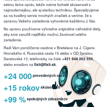
sebou tisíce opráv, takže máme bohaté skúsenosti s
najmodernejšou, ale aj staršou technikou. Špecializujeme
sa na kvalitný servis mnohých značiek a veríme, že s
opravou Vašeho zariadenia vyhovieme každému z Vás.
No opravu používame výhradne originálne náhradné diely,
aby sme zaručili najdlhšiu možnú životnosť celého
zariadenia.
Radi Vám pomôžeme osobne v Bratislave na J. Cígera-
Hronského 4, Rusovská cesta 15 alebo v OD Saratov,
Saratovská 13, telefonicky na čísle
,
+421 948 262 555
alebo emailom na
.
fixit@fixit.sk
+24 000
prevedených opráv
+15 rokov
skúseností
+99 %
spokojných zákazníkov