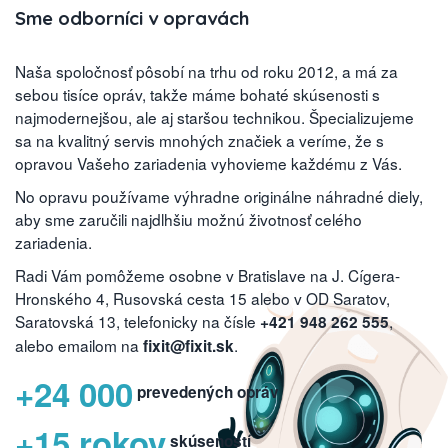
Sme odborníci v opravách
Naša spoločnosť pôsobí na trhu od roku 2012, a má za
sebou tisíce opráv, takže máme bohaté skúsenosti s
najmodernejšou, ale aj staršou technikou. Špecializujeme
sa na kvalitný servis mnohých značiek a veríme, že s
opravou Vašeho zariadenia vyhovieme každému z Vás.
No opravu používame výhradne originálne náhradné diely,
aby sme zaručili najdlhšiu možnú životnosť celého
zariadenia.
Radi Vám pomôžeme osobne v Bratislave na J. Cígera-
Hronského 4, Rusovská cesta 15 alebo v OD Saratov,
Saratovská 13, telefonicky na čísle
,
+421 948 262 555
alebo emailom na
.
fixit@fixit.sk
+24 000
prevedených opráv
+15 rokov
skúseností