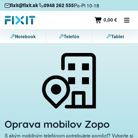
Mobilné zariadenia
fixit@fixit.sk
0948 262 555
Po-Pi 10-18
Mobilné telefóny
0,00 €
Tablety
Notebook
Telefón
Tablet
Notebooky
Herné konzoly
Príslušenstvo
Kontakt
Oprava mobilov Zopo
S akým mobilným telefónom potrebujete pomôcť? Vyberte si