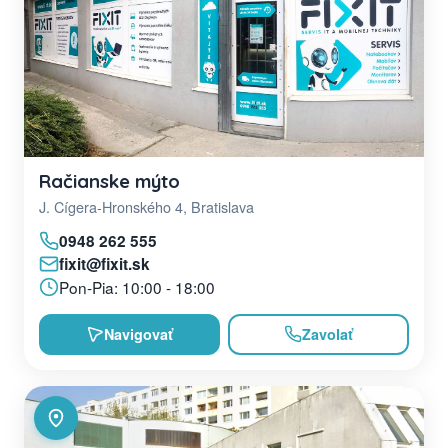
Račianske mýto
J. Cígera-Hronského 4, Bratislava
0948 262 555
fixit@fixit.sk
Pon-Pia: 10:00 - 18:00
Navigovať
Zavolať