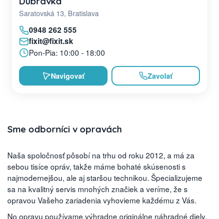
Dúbravka
Saratovská 13, Bratislava
0948 262 555
fixit@fixit.sk
Pon-Pia: 10:00 - 18:00
Navigovať
Zavolať
Sme odborníci v opravách
Naša spoločnosť pôsobí na trhu od roku 2012, a má za
sebou tisíce opráv, takže máme bohaté skúsenosti s
najmodernejšou, ale aj staršou technikou. Špecializujeme
sa na kvalitný servis mnohých značiek a veríme, že s
opravou Vašeho zariadenia vyhovieme každému z Vás.
No opravu používame výhradne originálne náhradné diely,