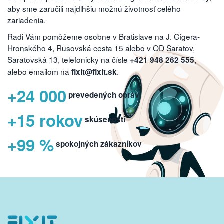
aby sme zaručili najdlhšiu možnú životnosť celého
zariadenia.
Radi Vám pomôžeme osobne v Bratislave na J. Cígera-
Hronského 4, Rusovská cesta 15 alebo v OD Saratov,
Saratovská 13, telefonicky na čísle
,
+421 948 262 555
alebo emailom na
.
fixit@fixit.sk
+24 000
prevedených opráv
+15 rokov
skúseností
+99 %
spokojných zákazníkov