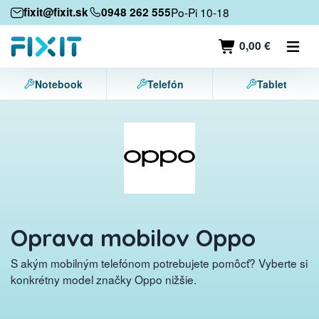
Mobilné zariadenia
fixit@fixit.sk
0948 262 555
Po-Pi 10-18
Mobilné telefóny
0,00 €
Tablety
Notebook
Telefón
Tablet
Notebooky
Herné konzoly
Príslušenstvo
Kontakt
Oprava mobilov Oppo
S akým mobilným telefónom potrebujete pomôcť? Vyberte si
konkrétny model značky Oppo nižšie.