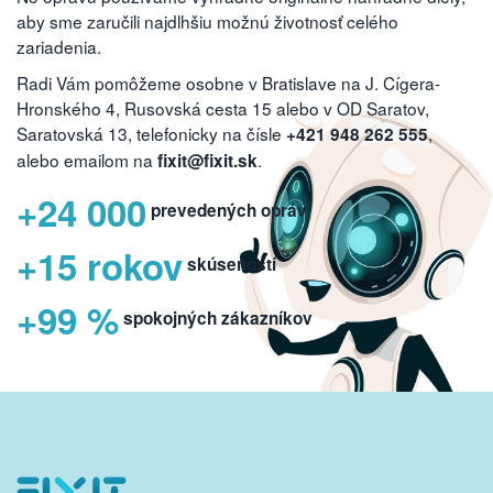
aby sme zaručili najdlhšiu možnú životnosť celého
zariadenia.
Radi Vám pomôžeme osobne v Bratislave na J. Cígera-
Hronského 4, Rusovská cesta 15 alebo v OD Saratov,
Saratovská 13, telefonicky na čísle
,
+421 948 262 555
alebo emailom na
.
fixit@fixit.sk
+24 000
prevedených opráv
+15 rokov
skúseností
+99 %
spokojných zákazníkov