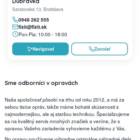
Dúbravka
Saratovská 13, Bratislava
0948 262 555
fixit@fixit.sk
Pon-Pia: 10:00 - 18:00
Navigovať
Zavolať
Sme odborníci v opravách
Naša spoločnosť pôsobí na trhu od roku 2012, a má za
sebou tisíce opráv, takže máme bohaté skúsenosti s
najmodernejšou, ale aj staršou technikou. Špecializujeme
sa na kvalitný servis mnohých značiek a veríme, že s
opravou Vašeho zariadenia vyhovieme každému z Vás.
No opravu používame výhradne originálne náhradné diely,