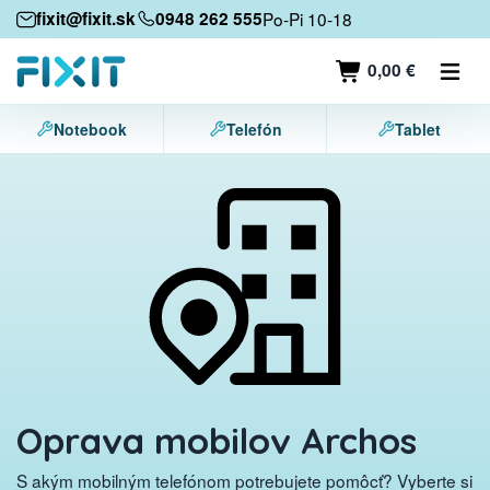
Mobilné zariadenia
fixit@fixit.sk
0948 262 555
Po-Pi 10-18
Mobilné telefóny
0,00 €
Tablety
Notebook
Telefón
Tablet
Notebooky
Herné konzoly
Príslušenstvo
Kontakt
Oprava mobilov Archos
S akým mobilným telefónom potrebujete pomôcť? Vyberte si