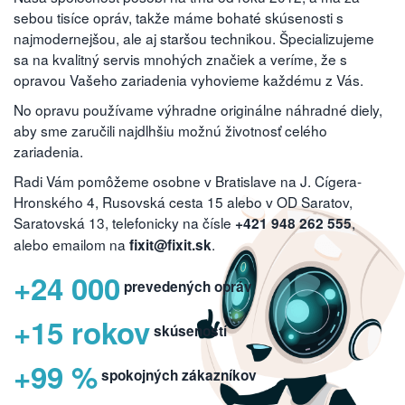
sebou tisíce opráv, takže máme bohaté skúsenosti s
najmodernejšou, ale aj staršou technikou. Špecializujeme
sa na kvalitný servis mnohých značiek a veríme, že s
opravou Vašeho zariadenia vyhovieme každému z Vás.
No opravu používame výhradne originálne náhradné diely,
aby sme zaručili najdlhšiu možnú životnosť celého
zariadenia.
Radi Vám pomôžeme osobne v Bratislave na J. Cígera-
Hronského 4, Rusovská cesta 15 alebo v OD Saratov,
Saratovská 13, telefonicky na čísle
,
+421 948 262 555
alebo emailom na
.
fixit@fixit.sk
+24 000
prevedených opráv
+15 rokov
skúseností
+99 %
spokojných zákazníkov