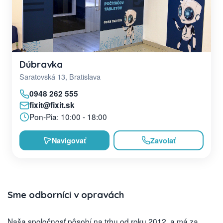
Dúbravka
Saratovská 13, Bratislava
0948 262 555
fixit@fixit.sk
Pon-Pia: 10:00 - 18:00
Navigovať
Zavolať
Sme odborníci v opravách
Naša spoločnosť pôsobí na trhu od roku 2012, a má za