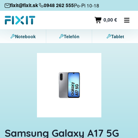
Mobilné zariadenia
fixit@fixit.sk
0948 262 555
Po-Pi 10-18
Mobilné telefóny
0,00 €
Tablety
Notebook
Telefón
Tablet
Notebooky
Herné konzoly
Príslušenstvo
Kontakt
Samsung Galaxy A17 5G