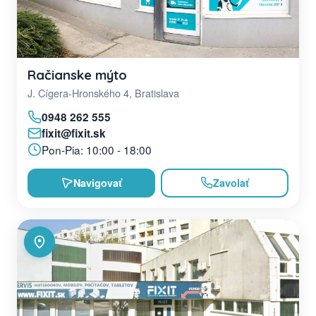
Račianske mýto
J. Cígera-Hronského 4, Bratislava
0948 262 555
fixit@fixit.sk
Pon-Pia: 10:00 - 18:00
Navigovať
Zavolať