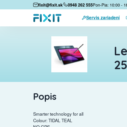
Pon-Pia: 10:00 - 1
fixit@fixit.sk
0948 262 555
Servis zariadení
Le
25
Popis
Smarter technology for all
Colour: TIDAL TEAL
NO GPS