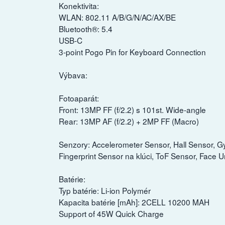
Konektivita:
WLAN: 802.11 A/B/G/N/AC/AX/BE
Bluetooth®: 5.4
USB-C
3-point Pogo Pin for Keyboard Connection
Výbava:
Fotoaparát:
Front: 13MP FF (f/2.2) s 101st. Wide-angle
Rear: 13MP AF (f/2.2) + 2MP FF (Macro)
Senzory: Accelerometer Sensor, Hall Sensor, 
Fingerprint Sensor na klúci, ToF Sensor, Face U
Batérie:
Typ batérie: Li-ion Polymér
Kapacita batérie [mAh]: 2CELL 10200 MAH
Support of 45W Quick Charge