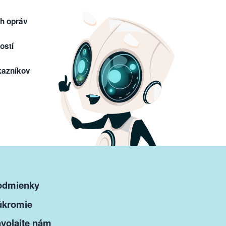
h opráv
ostí
kazníkov
odmienky
úkromie
volajte nám