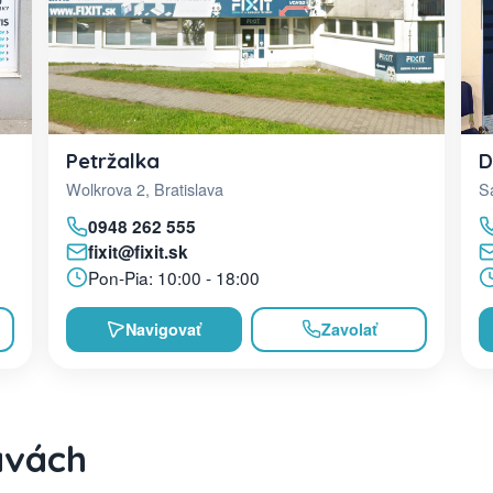
D
Petržalka
Sa
Wolkrova 2, Bratislava
0948 262 555
fixit@fixit.sk
Pon-Pia: 10:00 - 18:00
Navigovať
Zavolať
avách