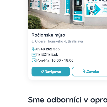
Račianske mýto
J. Cígera-Hronského 4, Bratislava
0948 262 555
fixit@fixit.sk
Pon-Pia: 10:00 - 18:00
Navigovať
Zavolať
Sme odborníci v opr