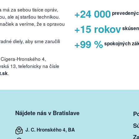
 má za sebou tisíce opráv,
+24 000
prevedenýc
, ale aj staršou technikou.
značiek a veríme, že s opravou
+15 rokov
skúsen
+99 %
dné diely, aby sme zaručili
spokojných zá
 Cígera-Hronského 4,
ká 13, telefonicky na čísle
.
t.sk
Nájdete nás v Bratislave
P
S
J. C. Hronského 4, BA
Za