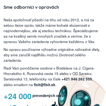
Sme odborníci v opravách
Naša spoločnosť pôsobí na trhu od roku 2012, a má za
sebou tisíce opráv, takže máme bohaté skúsenosti s
najmodernejšou, ale aj staršou technikou. Špecializujeme
sa na kvalitný servis mnohých značiek a veríme, že s
opravou Vašeho zariadenia vyhovieme každému z Vás.
No opravu používame výhradne originálne náhradné diely,
aby sme zaručili najdlhšiu možnú životnosť celého
zariadenia.
Radi Vám pomôžeme osobne v Bratislave na J. Cígera-
Hronského 4, Rusovská cesta 15 alebo v OD Saratov,
Saratovská 13, telefonicky na čísle
,
+421 948 262 555
alebo emailom na
.
fixit@fixit.sk
+24 000
prevedených opráv