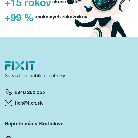
+15 rokov
skúseností
+99 %
spokojných zákazníkov
Servis IT a mobilnej techniky
0948 262 555
fixit@fixit.sk
Nájdete nás v Bratislave