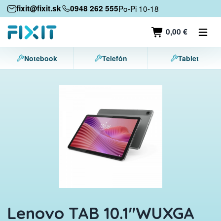
Mobilné zariadenia
fixit@fixit.sk
0948 262 555
Po-Pi 10-18
Mobilné telefóny
0,00 €
Tablety
Notebook
Telefón
Tablet
Notebooky
Herné konzoly
Príslušenstvo
Kontakt
Lenovo TAB 10.1"WUXGA