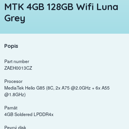
MTK 4GB 128GB Wifi Luna
Grey
Popis
Part number
ZAEH0013CZ
Procesor
MediaTek Helio G85 (8C, 2x A75 @2.0GHz + 6x A55
@1.8GHz)
Pamät
4GB Soldered LPDDR4x
Pevný disk