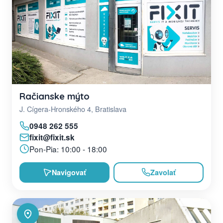
Račianske mýto
J. Cígera-Hronského 4, Bratislava
0948 262 555
fixit@fixit.sk
Pon-Pia: 10:00 - 18:00
Navigovať
Zavolať