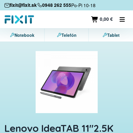
Mobilné zariadenia
fixit@fixit.sk
0948 262 555
Po-Pi 10-18
Mobilné telefóny
0,00 €
Tablety
Notebook
Telefón
Tablet
Notebooky
Herné konzoly
Príslušenstvo
Kontakt
Lenovo IdeaTAB 11"2.5K