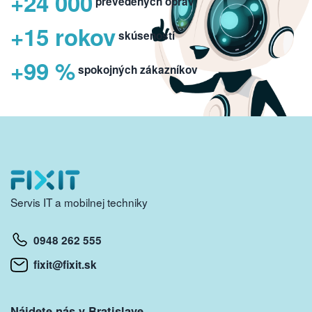
+24 000
prevedených opráv
+15 rokov
skúseností
+99 %
spokojných zákazníkov
Servis IT a mobilnej techniky
0948 262 555
fixit@fixit.sk
Nájdete nás v Bratislave