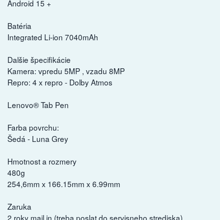
Android 15 +
Batéria
Integrated Li-ion 7040mAh
Dalšie špecifikácie
Kamera: vpredu 5MP , vzadu 8MP
Repro: 4 x repro - Dolby Atmos
Lenovo® Tab Pen
Farba povrchu:
Šedá - Luna Grey
Hmotnost a rozmery
480g
254,6mm x 166.15mm x 6.99mm
Zaruka
2 roky mail in (treba poslat do servisneho strediska)