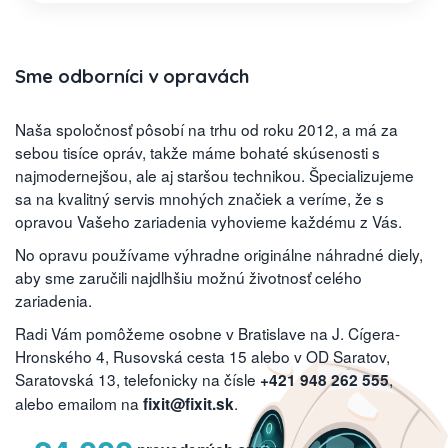
Sme odborníci v opravách
Naša spoločnosť pôsobí na trhu od roku 2012, a má za
sebou tisíce opráv, takže máme bohaté skúsenosti s
najmodernejšou, ale aj staršou technikou. Špecializujeme
sa na kvalitný servis mnohých značiek a veríme, že s
opravou Vašeho zariadenia vyhovieme každému z Vás.
No opravu používame výhradne originálne náhradné diely,
aby sme zaručili najdlhšiu možnú životnosť celého
zariadenia.
Radi Vám pomôžeme osobne v Bratislave na J. Cígera-
Hronského 4, Rusovská cesta 15 alebo v OD Saratov,
Saratovská 13, telefonicky na čísle
,
+421 948 262 555
alebo emailom na
.
fixit@fixit.sk