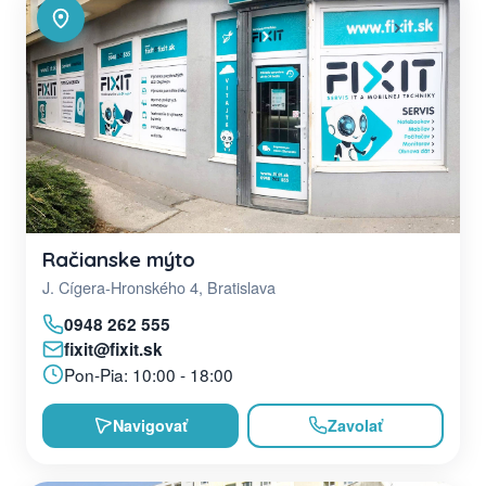
Račianske mýto
J. Cígera-Hronského 4, Bratislava
0948 262 555
fixit@fixit.sk
Pon-Pia: 10:00 - 18:00
Navigovať
Zavolať