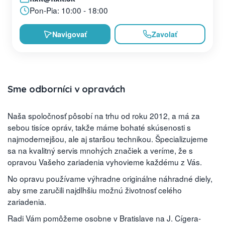
Pon-Pia: 10:00 - 18:00
Navigovať
Zavolať
Sme odborníci v opravách
Naša spoločnosť pôsobí na trhu od roku 2012, a má za
sebou tisíce opráv, takže máme bohaté skúsenosti s
najmodernejšou, ale aj staršou technikou. Špecializujeme
sa na kvalitný servis mnohých značiek a veríme, že s
opravou Vašeho zariadenia vyhovieme každému z Vás.
No opravu používame výhradne originálne náhradné diely,
aby sme zaručili najdlhšiu možnú životnosť celého
zariadenia.
Radi Vám pomôžeme osobne v Bratislave na J. Cígera-