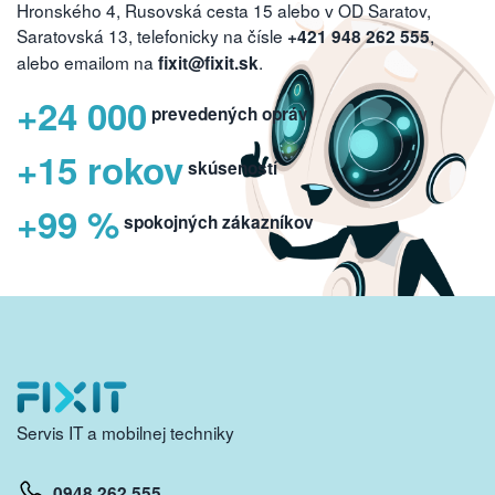
Hronského 4, Rusovská cesta 15 alebo v OD Saratov,
Saratovská 13, telefonicky na čísle
,
+421 948 262 555
alebo emailom na
.
fixit@fixit.sk
+24 000
prevedených opráv
+15 rokov
skúseností
+99 %
spokojných zákazníkov
Servis IT a mobilnej techniky
0948 262 555