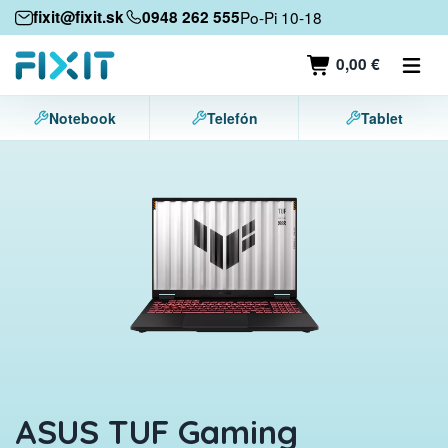
Mobilné zariadenia
fixit@fixit.sk
0948 262 555
Po-Pi 10-18
Mobilné telefóny
0,00 €
Tablety
Notebook
Telefón
Tablet
Notebooky
Herné konzoly
Príslušenstvo
Kontakt
ASUS TUF Gaming