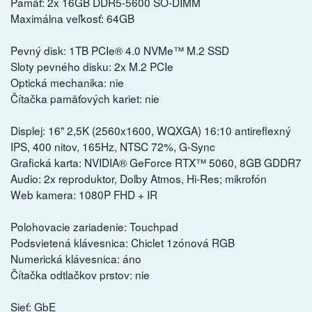
Pamäť: 2x 16GB DDR5-5600 SO-DIMM
Maximálna veľkosť: 64GB
Pevný disk: 1TB PCIe® 4.0 NVMe™ M.2 SSD
Sloty pevného disku: 2x M.2 PCIe
Optická mechanika: nie
Čítačka pamäťových kariet: nie
Displej: 16" 2,5K (2560x1600, WQXGA) 16:10 antireflexný
IPS, 400 nitov, 165Hz, NTSC 72%, G-Sync
Grafická karta: NVIDIA® GeForce RTX™ 5060, 8GB GDDR7
Audio: 2x reproduktor, Dolby Atmos, Hi-Res; mikrofón
Web kamera: 1080P FHD + IR
Polohovacie zariadenie: Touchpad
Podsvietená klávesnica: Chiclet 1zónová RGB
Numerická klávesnica: áno
Čítačka odtlačkov prstov: nie
Sieť: GbE