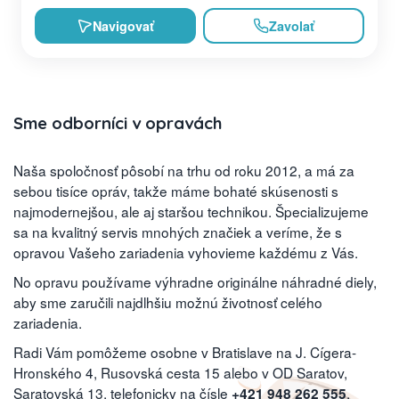
Navigovať
Zavolať
Sme odborníci v opravách
Naša spoločnosť pôsobí na trhu od roku 2012, a má za
sebou tisíce opráv, takže máme bohaté skúsenosti s
najmodernejšou, ale aj staršou technikou. Špecializujeme
sa na kvalitný servis mnohých značiek a veríme, že s
opravou Vašeho zariadenia vyhovieme každému z Vás.
No opravu používame výhradne originálne náhradné diely,
aby sme zaručili najdlhšiu možnú životnosť celého
zariadenia.
Radi Vám pomôžeme osobne v Bratislave na J. Cígera-
Hronského 4, Rusovská cesta 15 alebo v OD Saratov,
Saratovská 13, telefonicky na čísle
,
+421 948 262 555