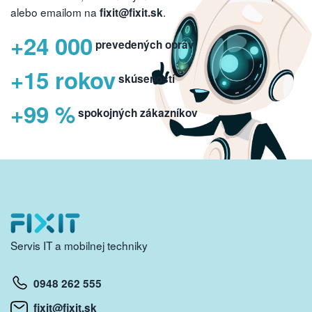
alebo emailom na
.
fixit@fixit.sk
+24 000
prevedených opráv
+15 rokov
skúseností
+99 %
spokojných zákazníkov
Servis IT a mobilnej techniky
0948 262 555
fixit@fixit.sk