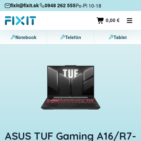
Mobilné zariadenia
fixit@fixit.sk
0948 262 555
Po-Pi 10-18
Mobilné telefóny
0,00 €
Tablety
Notebook
Telefón
Tablet
Notebooky
Herné konzoly
Príslušenstvo
Kontakt
ASUS TUF Gaming A16/R7-