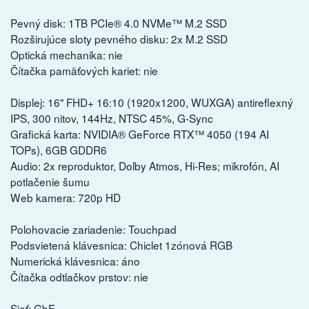
Pevný disk: 1TB PCIe® 4.0 NVMe™ M.2 SSD
Rozširujúce sloty pevného disku: 2x M.2 SSD
Optická mechanika: nie
Čítačka pamäťových kariet: nie
Displej: 16" FHD+ 16:10 (1920x1200, WUXGA) antireflexný
IPS, 300 nitov, 144Hz, NTSC 45%, G-Sync
Grafická karta: NVIDIA® GeForce RTX™ 4050 (194 AI
TOPs), 6GB GDDR6
Audio: 2x reproduktor, Dolby Atmos, Hi-Res; mikrofón, AI
potlačenie šumu
Web kamera: 720p HD
Polohovacie zariadenie: Touchpad
Podsvietená klávesnica: Chiclet 1zónová RGB
Numerická klávesnica: áno
Čítačka odtlačkov prstov: nie
Sieť: GbE