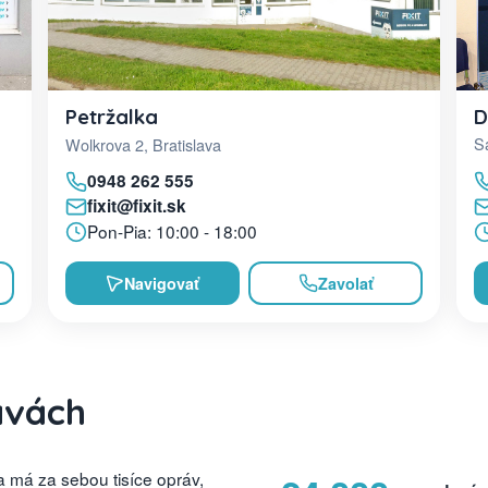
D
Petržalka
Sa
Wolkrova 2, Bratislava
0948 262 555
fixit@fixit.sk
Pon-Pia: 10:00 - 18:00
Navigovať
Zavolať
avách
 má za sebou tisíce opráv,