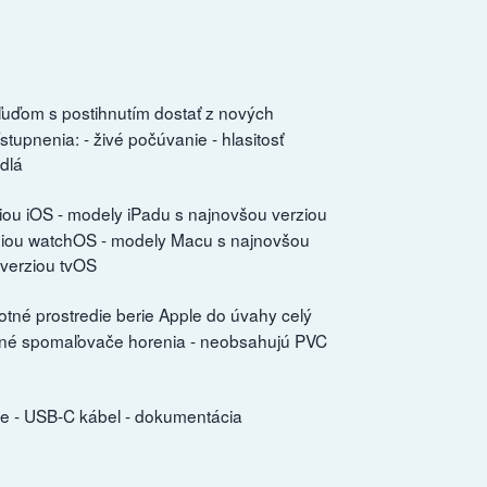
uďom s postihnutím dostať z nových
tupnenia: - živé počúvanie - hlasitosť
dlá
iou iOS - modely iPadu s najnovšou verziou
ziou watchOS - modely Macu s najnovšou
verziou tvOS
otné prostredie berie Apple do úvahy celý
vané spomaľovače horenia - neobsahujú PVC
se - USB-C kábel - dokumentácia