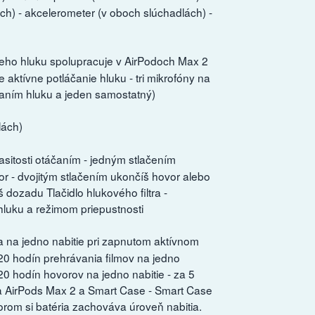
h) - akcelerometer (v oboch slúchadlách) -
eho hluku spolupracuje v AirPodoch Max 2
aktívne potláčanie hluku - tri mikrofóny na
čaním hluku a jeden samostatný)
lách)
asitosti otáčaním - jedným stlačením
r - dvojitým stlačením ukončíš hovor alebo
 dozadu Tlačidlo hlukového filtra -
luku a režimom priepustnosti
 na jedno nabitie pri zapnutom aktívnom
 20 hodín prehrávania filmov na jedno
0 hodín hovorov na jedno nabitie - za 5
ia AirPods Max 2 a Smart Case - Smart Case
orom si batéria zachováva úroveň nabitia.