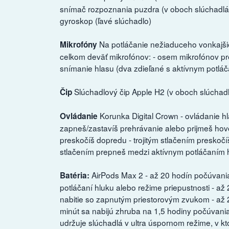
snímač rozpoznania puzdra (v oboch slúchadlác
gyroskop (ľavé slúchadlo)
Na potláčanie nežiaduceho vonkajši
Mikrofóny
celkom deväť mikrofónov: - osem mikrofónov pre 
snímanie hlasu (dva zdieľané s aktívnym potlá
Slúchadlový čip Apple H2 (v oboch slúchad
Čip
Korunka Digital Crown - ovládanie hl
Ovládanie
zapneš/zastavíš prehrávanie alebo prijmeš hovo
preskočíš dopredu - trojitým stlačením preskočíš
stlačením prepneš medzi aktívnym potláčaním h
AirPods Max 2 - až 20 hodín počúvania
Batéria:
potláčaní hluku alebo režime priepustnosti - až
nabitie so zapnutým priestorovým zvukom - až 2
minút sa nabijú zhruba na 1,5 hodiny počúvan
udržuje slúchadlá v ultra úspornom režime, v kt