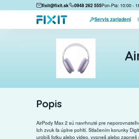
Pon-Pia: 10:00 - 1
fixit@fixit.sk
0948 262 555
Servis zariadení
Ai
Popis
AirPody Max 2 sú navrhnuté pre neporovnateľné
Ich zvuk ťa úplne pohltí. Stlačením korunky Dig
urobíš fotku alebo video, vypneš alebo zapneš 