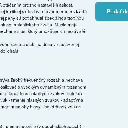
A otáčaním presne nastavíš hlasitosť.
Pridať d
j textilnej sieťoviny a rovnomerne rozkladá
ej peny sú potiahnuté špeciálnou textilnou
poklad fantastického zvuku. Mušle majú
mechanizmus, ktorý umožňuje ich nezávislé
ého rámu a stabilne držia v nastavenej
doliehajú.
krýva široký frekvenčný rozsah a necháva
y zosilovač s vysokým dynamickým rozsahom
im priepustnosti okolitých zvukov- detekcia
zvuk - tlmenie hlasitých zvukov - adaptívna
nímaním polohy hlavy - bezdrôtový zvuk s
) - snímač pozície (v oboch slúchadlách) -