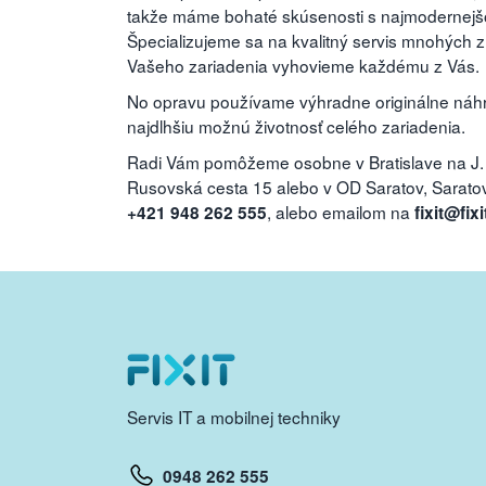
takže máme bohaté skúsenosti s najmodernejšou
Špecializujeme sa na kvalitný servis mnohých 
Vašeho zariadenia vyhovieme každému z Vás.
No opravu používame výhradne originálne náhra
najdlhšiu možnú životnosť celého zariadenia.
Radi Vám pomôžeme osobne v Bratislave na J.
Rusovská cesta 15 alebo v OD Saratov, Saratovs
, alebo emailom na
+421 948 262 555
fixit@fixi
Servis IT a mobilnej techniky
0948 262 555