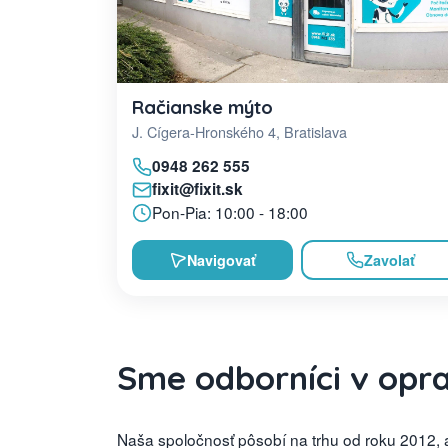
Račianske mýto
J. Cígera-Hronského 4, Bratislava
0948 262 555
fixit@fixit.sk
Pon-Pia: 10:00 - 18:00
Navigovať
Zavolať
Sme odborníci v opr
Naša spoločnosť pôsobí na trhu od roku 2012, a