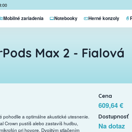
8:00
Mobilné zariadenia
Notebooky
Herné konzoly
rPods Max 2 - Fialová
Cena
609,64 €
Dostupnosť
 pohodlie a optimálne akustické utesnenie.
ital Crown pustíš alebo zastavíš hudbu,
Na dotaz
mikrofón pri hovore. Dvojitým stlačením