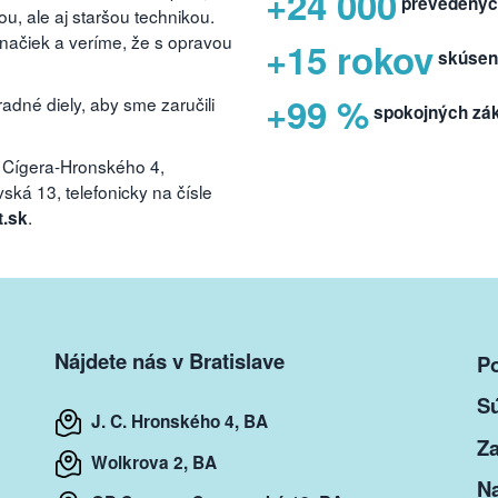
+24 000
prevedenýc
, ale aj staršou technikou.
značiek a veríme, že s opravou
+15 rokov
skúsen
+99 %
dné diely, aby sme zaručili
spokojných zá
 Cígera-Hronského 4,
ká 13, telefonicky na čísle
.
t.sk
Nájdete nás v Bratislave
P
S
J. C. Hronského 4, BA
Za
Wolkrova 2, BA
Na