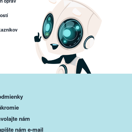
h opráv
ostí
kazníkov
odmienky
úkromie
volajte nám
píšte nám e-mail