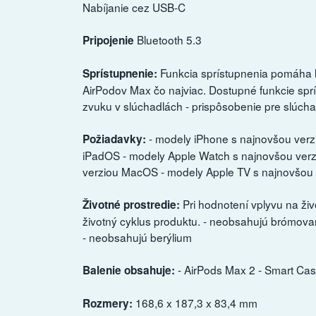
Nabíjanie cez USB-C
Bluetooth 5.3
Pripojenie
Funkcia sprístupnenia pomáha ľ
Sprístupnenie:
AirPodov Max čo najviac. Dostupné funkcie sprís
zvuku v slúchadlách - prispôsobenie pre slúcha
- modely iPhone s najnovšou verz
Požiadavky:
iPadOS - modely Apple Watch s najnovšou ver
verziou MacOS - modely Apple TV s najnovšou 
Pri hodnotení vplyvu na živ
Životné prostredie:
životný cyklus produktu. - neobsahujú brómo
- neobsahujú berýlium
- AirPods Max 2 - Smart Ca
Balenie obsahuje:
168,6 x 187,3 x 83,4 mm
Rozmery: