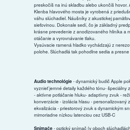
preskočíš na inú skladbu alebo ukončíš hovor. 
Klenba hlavového mosta je vyrobená z priedušne
váhu slúchadiel. Náušníky z akustickej pamäťov
sieťovinou. Dokonale sedí, čo je základný pred
krásne prevedenie z anodizovaného hliníka a 
otáčanie a vyrovnávanie tlaku.
Vysúvacie ramená hladko vychádzajú z nerezov
polohe. Slúchadlá tak pohodlne sedia a presne 
- dynamický budič Apple po
Audio technológie
vyznieť jemné detaily každého tónu- špeciáln
- aktívne potláčanie hluku- adaptívny zvuk - rež
konverzácie - izolácia hlasu - personalizovaný 
ekvalizácia - priestorový zvuk s dynamickým s
mimoriadne nízkou latenciou cez USB-C
- optický snímač (v oboch slúchadlách
Snímače