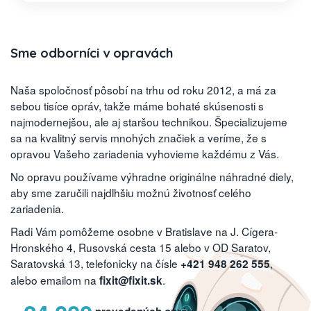
Sme odborníci v opravách
Naša spoločnosť pôsobí na trhu od roku 2012, a má za
sebou tisíce opráv, takže máme bohaté skúsenosti s
najmodernejšou, ale aj staršou technikou. Špecializujeme
sa na kvalitný servis mnohých značiek a veríme, že s
opravou Vašeho zariadenia vyhovieme každému z Vás.
No opravu používame výhradne originálne náhradné diely,
aby sme zaručili najdlhšiu možnú životnosť celého
zariadenia.
Radi Vám pomôžeme osobne v Bratislave na J. Cígera-
Hronského 4, Rusovská cesta 15 alebo v OD Saratov,
Saratovská 13, telefonicky na čísle
,
+421 948 262 555
alebo emailom na
.
fixit@fixit.sk