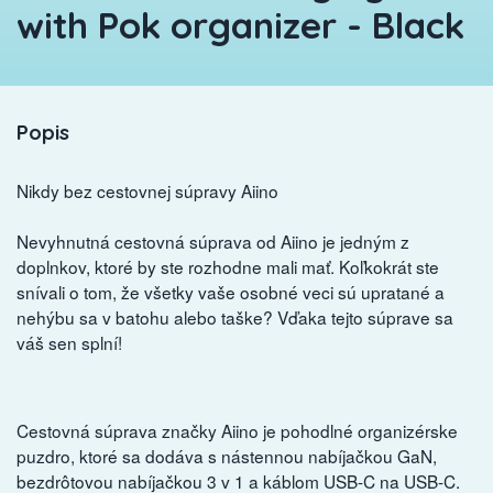
with Pok organizer - Black
Popis
Nikdy bez cestovnej súpravy Aiino
Nevyhnutná cestovná súprava od Aiino je jedným z
doplnkov, ktoré by ste rozhodne mali mať. Koľkokrát ste
snívali o tom, že všetky vaše osobné veci sú upratané a
nehýbu sa v batohu alebo taške? Vďaka tejto súprave sa
váš sen splní!
Cestovná súprava značky Aiino je pohodlné organizérske
puzdro, ktoré sa dodáva s nástennou nabíjačkou GaN,
bezdrôtovou nabíjačkou 3 v 1 a káblom USB-C na USB-C.