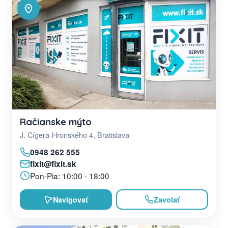
Račianske mýto
J. Cígera-Hronského 4, Bratislava
0948 262 555
fixit@fixit.sk
Pon-Pia: 10:00 - 18:00
Navigovať
Zavolať