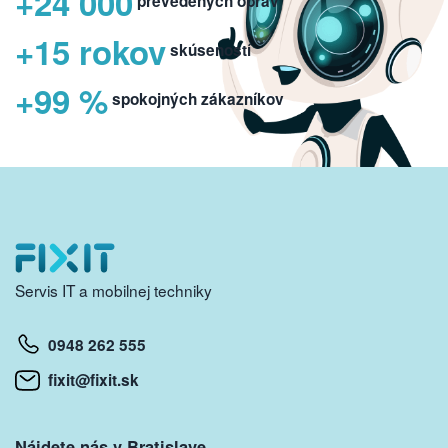
+24 000
prevedených opráv
+15 rokov
skúseností
+99 %
spokojných zákazníkov
Servis IT a mobilnej techniky
0948 262 555
fixit@fixit.sk
Nájdete nás v Bratislave