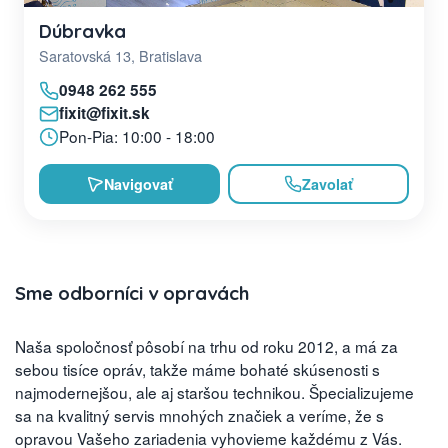
Dúbravka
Saratovská 13, Bratislava
0948 262 555
fixit@fixit.sk
Pon-Pia: 10:00 - 18:00
Navigovať
Zavolať
Sme odborníci v opravách
Naša spoločnosť pôsobí na trhu od roku 2012, a má za
sebou tisíce opráv, takže máme bohaté skúsenosti s
najmodernejšou, ale aj staršou technikou. Špecializujeme
sa na kvalitný servis mnohých značiek a veríme, že s
opravou Vašeho zariadenia vyhovieme každému z Vás.