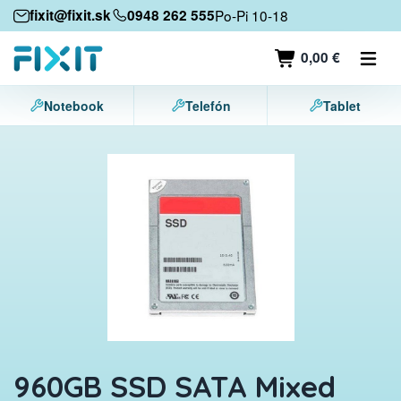
Mobilné zariadenia
fixit@fixit.sk
0948 262 555
Po-Pi 10-18
Mobilné telefóny
0,00 €
Tablety
Notebook
Telefón
Tablet
Notebooky
Herné konzoly
Príslušenstvo
Kontakt
960GB SSD SATA Mixed