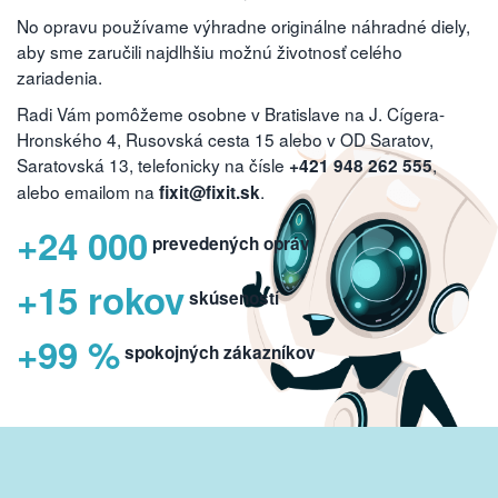
No opravu používame výhradne originálne náhradné diely,
aby sme zaručili najdlhšiu možnú životnosť celého
zariadenia.
Radi Vám pomôžeme osobne v Bratislave na J. Cígera-
Hronského 4, Rusovská cesta 15 alebo v OD Saratov,
Saratovská 13, telefonicky na čísle
,
+421 948 262 555
alebo emailom na
.
fixit@fixit.sk
+24 000
prevedených opráv
+15 rokov
skúseností
+99 %
spokojných zákazníkov