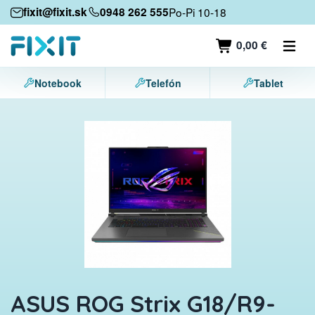
Mobile devices
fixit@fixit.sk
0948 262 555
Po-Pi 10-18
Mobile phones
0,00 €
Tablets
Notebook
Telefón
Tablet
Laptops
Game consoles
Accessories
Contact
ASUS ROG Strix G18/R9-