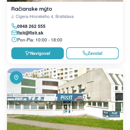
Račianske mýto
J. Cígera-Hronského 4, Bratislava
0948 262 555
fixit@fixit.sk
Pon-Pia: 10:00 - 18:00
Navigovať
Zavolať