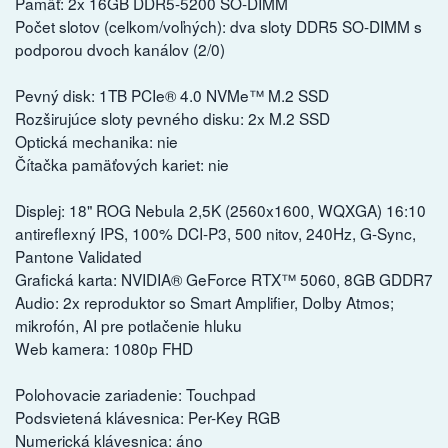
Pamäť: 2x 16GB DDR5-5200 SO-DIMM
Počet slotov (celkom/voľných): dva sloty DDR5 SO-DIMM s
podporou dvoch kanálov (2/0)
Pevný disk: 1TB PCIe® 4.0 NVMe™ M.2 SSD
Rozširujúce sloty pevného disku: 2x M.2 SSD
Optická mechanika: nie
Čítačka pamäťových kariet: nie
Displej: 18" ROG Nebula 2,5K (2560x1600, WQXGA) 16:10
antireflexný IPS, 100% DCI-P3, 500 nitov, 240Hz, G-Sync,
Pantone Validated
Grafická karta: NVIDIA® GeForce RTX™ 5060, 8GB GDDR7
Audio: 2x reproduktor so Smart Amplifier, Dolby Atmos;
mikrofón, AI pre potlačenie hluku
Web kamera: 1080p FHD
Polohovacie zariadenie: Touchpad
Podsvietená klávesnica: Per-Key RGB
Numerická klávesnica: áno