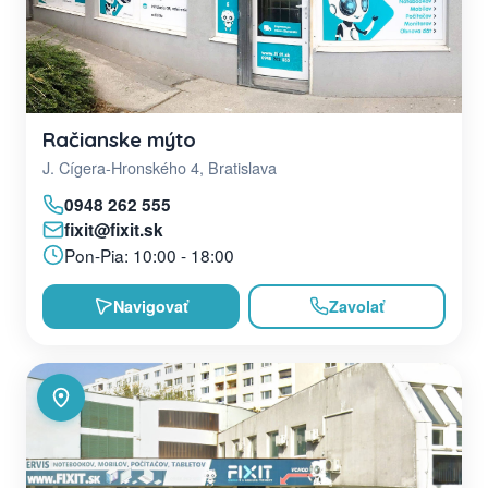
Račianske mýto
J. Cígera-Hronského 4, Bratislava
0948 262 555
fixit@fixit.sk
Pon-Pia: 10:00 - 18:00
Navigovať
Zavolať