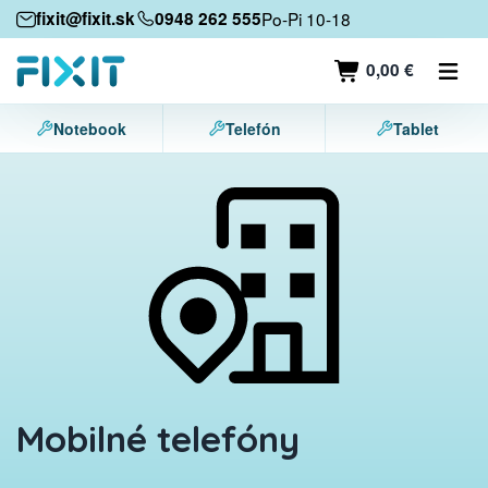
Mobile devices
fixit@fixit.sk
0948 262 555
Po-Pi 10-18
Mobile phones
0,00 €
Tablets
Notebook
Telefón
Tablet
Laptops
Game consoles
Accessories
Contact
Mobilné telefóny