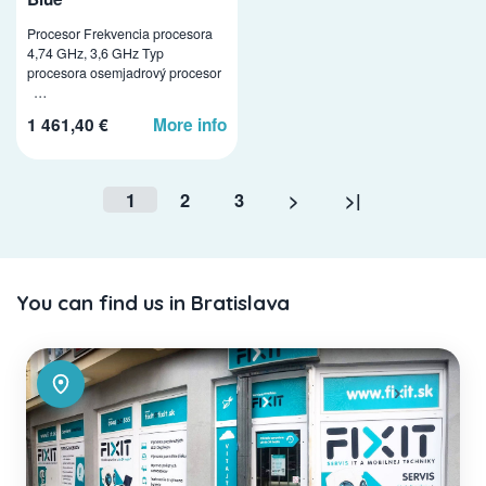
Procesor Frekvencia procesora
4,74 GHz, 3,6 GHz Typ
procesora osemjadrový procesor
…
1 461,40 €
More info
1
2
3
>
>|
You can find us in Bratislava