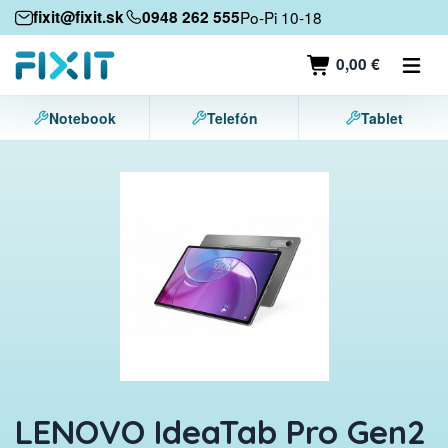
Mobile devices
fixit@fixit.sk
0948 262 555
Po-Pi 10-18
Mobile phones
0,00 €
Tablets
Notebook
Telefón
Tablet
Laptops
Game consoles
Accessories
Contact
LENOVO IdeaTab Pro Gen2