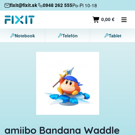
Mobile devices
fixit@fixit.sk
0948 262 555
Po-Pi 10-18
Mobile phones
0,00 €
Tablets
Notebook
Telefón
Tablet
Laptops
Game consoles
Accessories
Contact
amiibo Bandana Waddle