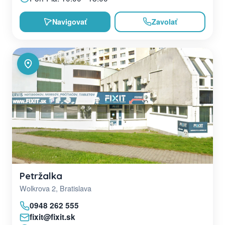
Navigovať
Zavolať
Petržalka
Wolkrova 2, Bratislava
0948 262 555
fixit@fixit.sk