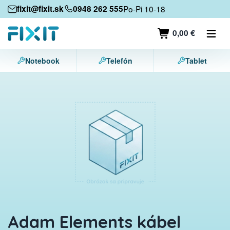
Mobile devices
fixit@fixit.sk
0948 262 555
Po-Pi 10-18
Mobile phones
0,00 €
Tablets
Notebook
Telefón
Tablet
Laptops
Game consoles
Accessories
Contact
Adam Elements kábel