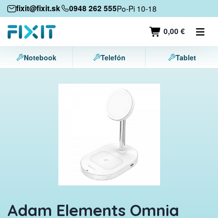
Mobile devices
fixit@fixit.sk
0948 262 555
Po-Pi 10-18
Mobile phones
0,00 €
Tablets
Notebook
Telefón
Tablet
Laptops
Game consoles
Accessories
Contact
Adam Elements Omnia