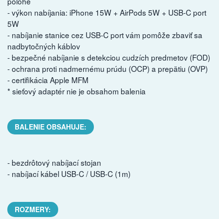
polohe
- výkon nabíjania: iPhone 15W + AirPods 5W + USB-C port
5W
- nabíjanie stanice cez USB-C port vám pomôže zbaviť sa
nadbytočných káblov
- bezpečné nabíjanie s detekciou cudzích predmetov (FOD)
- ochrana proti nadmernému prúdu (OCP) a prepätiu (OVP)
- certifikácia Apple MFM
* sieťový adaptér nie je obsahom balenia
BALENIE OBSAHUJE:
- bezdrôtový nabíjací stojan
- nabíjací kábel USB-C / USB-C (1m)
ROZMERY: