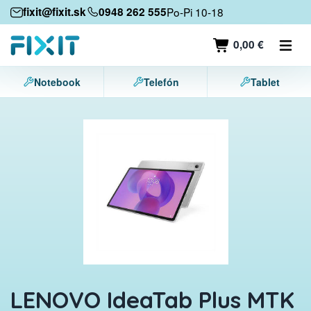
Mobile devices
fixit@fixit.sk
0948 262 555
Po-Pi 10-18
Mobile phones
0,00 €
Tablets
Notebook
Telefón
Tablet
Laptops
Game consoles
Accessories
Contact
LENOVO IdeaTab Plus MTK